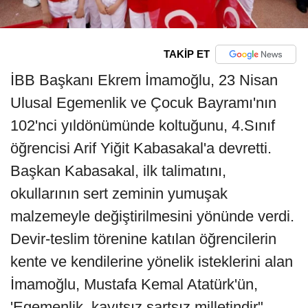
TAKİP ET
İBB Başkanı Ekrem İmamoğlu, 23 Nisan
Ulusal Egemenlik ve Çocuk Bayramı'nın
102'nci yıldönümünde koltuğunu, 4.Sınıf
öğrencisi Arif Yiğit Kabasakal'a devretti.
Başkan Kabasakal, ilk talimatını,
okullarının sert zeminin yumuşak
malzemeyle değiştirilmesini yönünde verdi.
Devir-teslim törenine katılan öğrencilerin
kente ve kendilerine yönelik isteklerini alan
İmamoğlu, Mustafa Kemal Atatürk'ün,
'Egemenlik, kayıtsız şartsız milletindir"