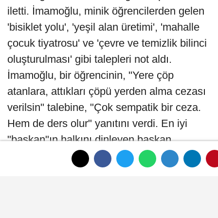
iletti. İmamoğlu, minik öğrencilerden gelen
'bisiklet yolu', 'yeşil alan üretimi', 'mahalle
çocuk tiyatrosu' ve 'çevre ve temizlik bilinci
oluşturulması' gibi talepleri not aldı.
İmamoğlu, bir öğrencinin, "Yere çöp
atanlara, attıkları çöpü yerden alma cezası
verilsin" talebine, "Çok sempatik bir ceza.
Hem de ders olur" yanıtını verdi. En iyi
"başkan"ın halkını dinleyen başkan
olduğunu vurgulayan İmamoğlu, "Onlardan
fikir alan, onlarla konuşan, onları dinleyen
başkan, en iyi başkan. O zaman halk da
mutlu oluyor. Niye? 'Biz söyledik,