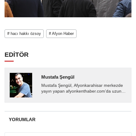
# hacı hakkı özsoy
# Afyon Haber
EDİTÖR
Mustafa Şengül
Mustafa Şengül, Afyonkarahisar merkezde
yayın yapan afyonkenthaber.com’da uzun
yıllardır yerel internet medyasında görev
almakta, haber akışı...
YORUMLAR