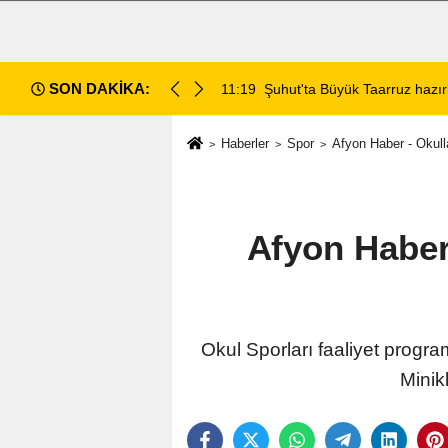
SON DAKİKA:
da değerlendirildi
11:18
Afyon Cenaze İlanları: 7 Ağus
Haberler
Spor
Afyon Haber - Okulla
Afyon Haber 
Okul Sporları faaliyet progra
Minik