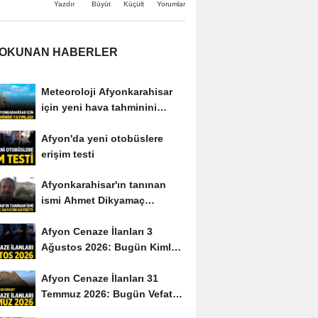
Büyüt
Küçült
Yazdır
Yorumlar
 OKUNAN HABERLER
Meteoroloji Afyonkarahisar
için yeni hava tahminini
yayımladı
Afyon'da yeni otobüslere
erişim testi
Afyonkarahisar'ın tanınan
ismi Ahmet Dikyamaç
hayatını kaybetti
Afyon Cenaze İlanları 3
Ağustos 2026: Bugün Kimler
Vefat Etti?
Afyon Cenaze İlanları 31
Temmuz 2026: Bugün Vefat
Edenler Kimler?