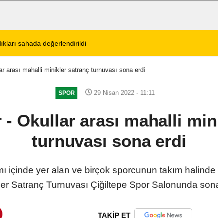
tos 2026 Cuma Defin Bilgileri Açıklandı
01:31
Dinar'da beş gün 
r arası mahalli minikler satranç turnuvası sona erdi
29 Nisan 2022 - 11:11
SPOR
- Okullar arası mahalli min
turnuvası sona erdi
mı içinde yer alan ve birçok sporcunun takım halinde k
ler Satranç Turnuvası Çiğiltepe Spor Salonunda sona
TAKİP ET