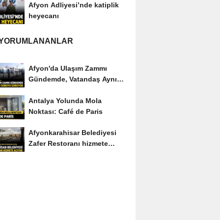
Afyon Adliyesi’nde katiplik
heyecanı
 YORUMLANANLAR
Afyon'da Ulaşım Zammı
Gündemde, Vatandaş Aynı
Soruyu Soruyor
Antalya Yolunda Mola
Noktası: Café de Paris
Afyonkarahisar Belediyesi
Zafer Restoranı hizmete
açıyor