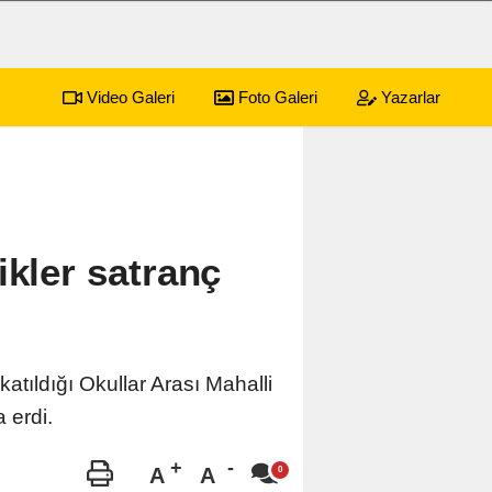
Video Galeri
Foto Galeri
Yazarlar
sürecek festival programı açıklandı
01:17
Emekli
ikler satranç
atıldığı Okullar Arası Mahalli
 erdi.
A
A