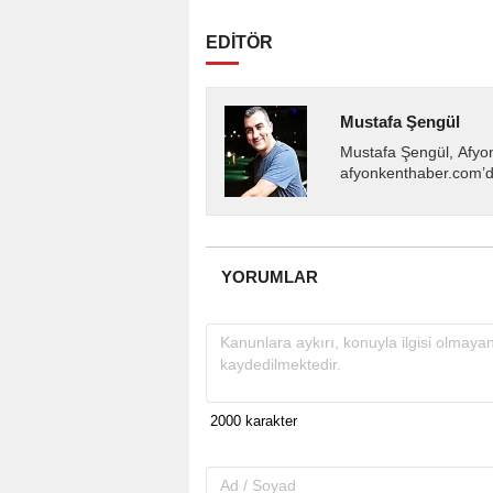
EDİTÖR
Mustafa Şengül
Mustafa Şengül, Afyo
afyonkenthaber.com’da
almakta, haber akışı..
YORUMLAR