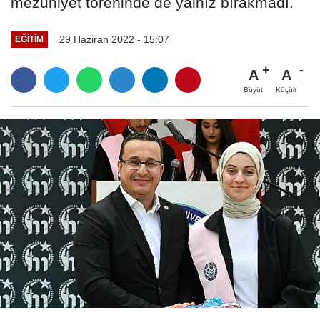
mezuniyet töreninde de yalnız bırakmadı.
29 Haziran 2022 - 15:07
EĞITIM
A
A
Büyüt
Küçült