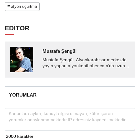
# afyon uçurtma
EDİTÖR
Mustafa Şengül
Mustafa Şengül, Afyonkarahisar merkezde
yayın yapan afyonkenthaber.com’da uzun
yıllardır yerel internet medyasında görev
almakta, haber akışı...
YORUMLAR