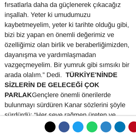
fırsatlarla daha da güçlenerek çıkacağız
inşallah. Yeter ki umudumuzu
kaybetmeyelim, yeter ki tarihte olduğu gibi,
bizi biz yapan en önemli değerimiz ve
özelliğimiz olan birlik ve beraberliğimizden,
dayanışma ve yardımlaşmadan
vazgeçmeyelim. Bir yumruk gibi sımsıkı bir
arada olalım.” Dedi.
TÜRKİYE'NİNDE
SİZLERİN DE GELECEĞİ ÇOK
PARLAK
Gençlere önemli önerilerde
bulunmayı sürdüren Kanar sözlerini şöyle
sürdürdü; “Her şeye rağmen üreten ve
kalkınan bir ülkede yaşıyoruz. İşte
yaşadığımız güzel şehir Bursa’da hizmete