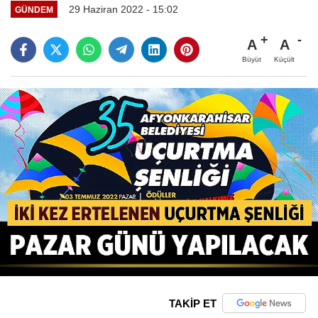
29 Haziran 2022 - 15:02
GÜNDEM
A
A
Büyüt
Küçült
TAKİP ET