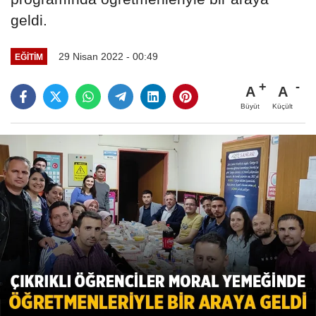
geldi.
29 Nisan 2022 - 00:49
EĞITIM
A
A
Büyüt
Küçült