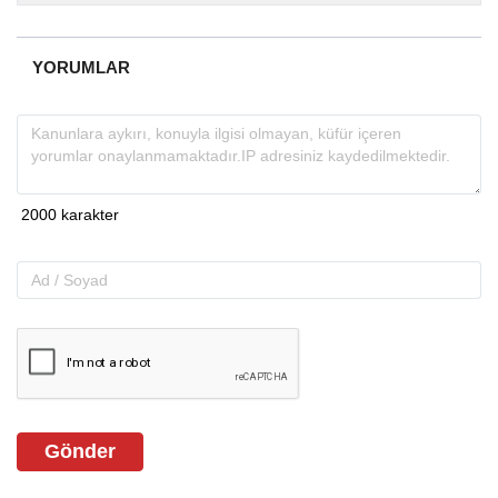
almakta, haber akışı...
YORUMLAR
Gönder