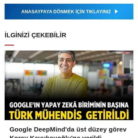
ANASAYFAYA DÖNMEK İÇİN TIKLAYINIZ
İLGINIZI ÇEKEBILIR
Google DeepMind'da üst düzey görev
Koray Kavukçuoğlu'na verildi