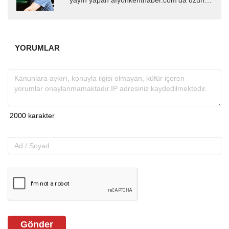
yayın yapan afyonkenthaber.com’da uzun
yıllardır yerel internet medyasında görev
almakta, haber akışı...
YORUMLAR
Gönder