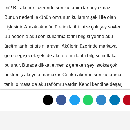
mı? Bir akünün üzerinde son kullanım tarihi yazmaz.
Bunun nedeni, akünün ömrünün kullanım şekli ile olan
ilişkisidir. Ancak akünün üretim tarihi, bize çok şey söyler.
Bu nedenle akü son kullanma tarihi bilgisi yerine akü
üretim tarihi bilgisini arayın. Akülerin üzerinde markaya
göre değişecek şekilde akü üretim tarihi bilgisi mutlaka
bulunur. Burada dikkat etmeniz gereken şey; stokta çok
beklemiş aküyü almamaktır. Çünkü akünün son kullanma
tarihi olmasa da akü raf ömrü vardır. Kendi kendine deşarj
olabilen yapıda olan aküler, stokta çok beklerse kutu
üzerinde yazan değerler çok da geçerli olmayabilir. Bu
nedenle üretim tarihi üzerinden 6 ay geçtiyse (bu, akü
tipine göre değişir ama 6 ay ile 1 yıl gibi bir rakam