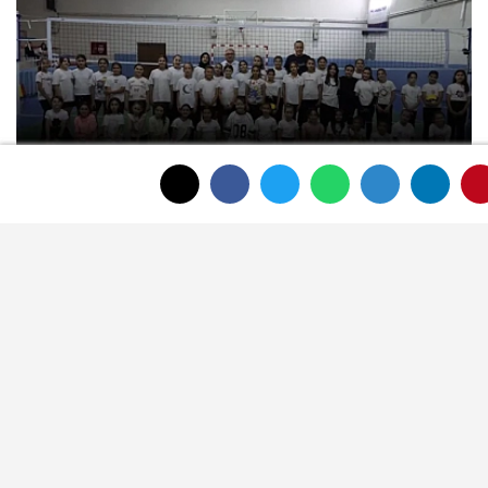
Şuhut Belediyesi Voleybol Okulu yaz
döneminde yoğun ilgi görüyor