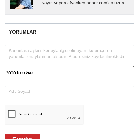
yayın yapan afyonkenthaber.com’da uzun
yıllardır yerel internet medyasında görev
almakta, haber akışı...
YORUMLAR
Gönder