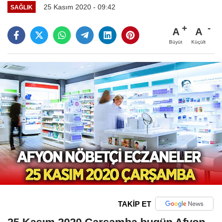
25 Kasım 2020 - 09:42
SAĞLIK
A
A
Büyüt
Küçült
TAKİP ET