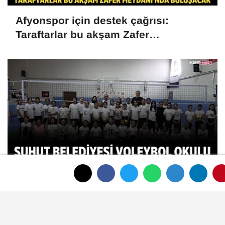
Afyonspor için destek çağrısı:
Taraftarlar bu akşam Zafer
Meydanı'nda buluşacak
Şuhut Belediyesi Voleybol Okulu yaz
döneminde yoğun ilgi görüyor