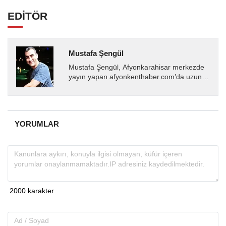
EDİTÖR
Mustafa Şengül
Mustafa Şengül, Afyonkarahisar merkezde
yayın yapan afyonkenthaber.com’da uzun
yıllardır yerel internet medyasında görev
almakta, haber akışı...
YORUMLAR