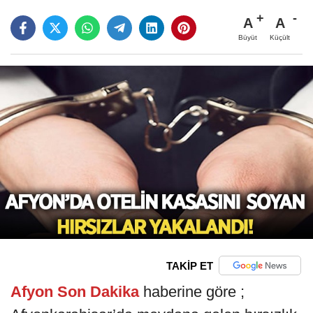
A
A
Büyüt
Küçült
TAKİP ET
Afyon Son Dakika
haberine göre ;