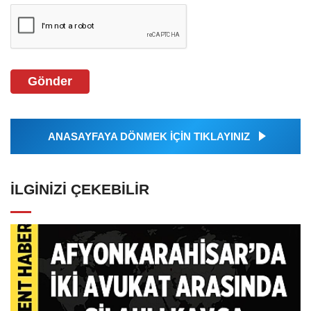
Gönder
ANASAYFAYA DÖNMEK İÇİN TIKLAYINIZ
İLGINIZI ÇEKEBILIR