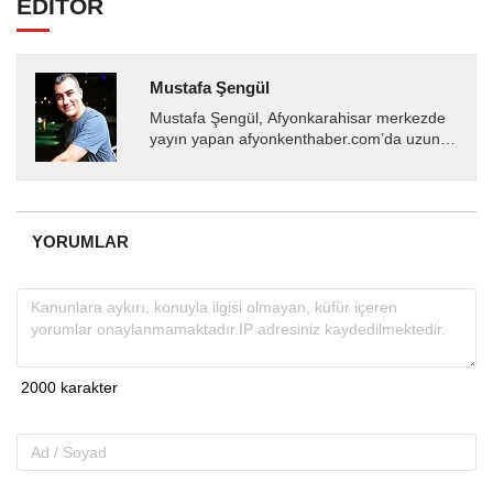
EDİTÖR
Mustafa Şengül
Mustafa Şengül, Afyonkarahisar merkezde
yayın yapan afyonkenthaber.com’da uzun
yıllardır yerel internet medyasında görev
almakta, haber akışı...
YORUMLAR