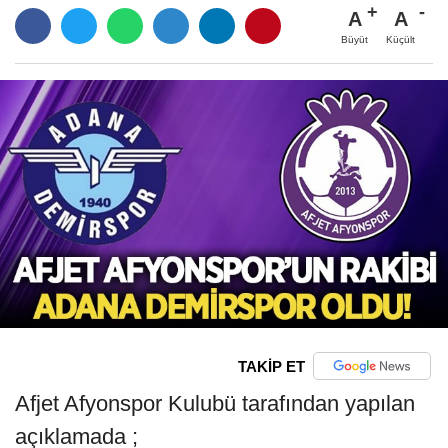
A
A
Büyüt
Küçült
TAKİP ET
Afjet Afyonspor Kulubü tarafından yapılan
açıklamada ;