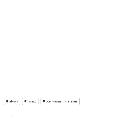
# afyon
# hırsız
# otel kasası hırsızları