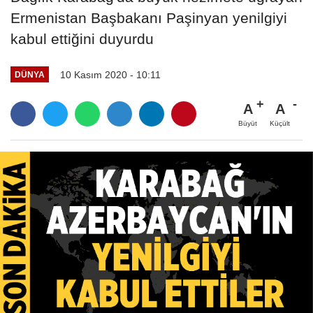
Ermenistan Başbakanı Paşinyan yenilgiyi
kabul ettiğini duyurdu
10 Kasım 2020 - 10:11
DÜNYA
A
A
Büyüt
Küçült