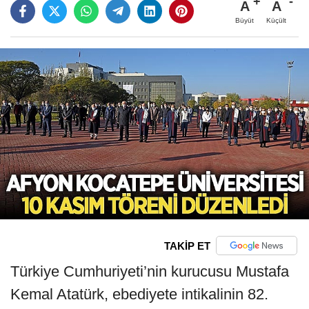
A
A
Büyüt
Küçült
TAKİP ET
Türkiye Cumhuriyeti’nin kurucusu Mustafa
Kemal Atatürk, ebediyete intikalinin 82.