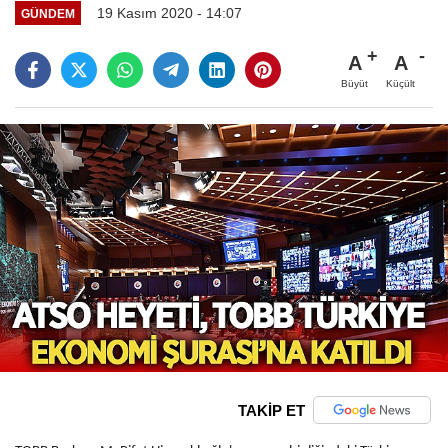
19 Kasım 2020 - 14:07
GÜNDEM
A
A
Büyüt
Küçült
TAKİP ET