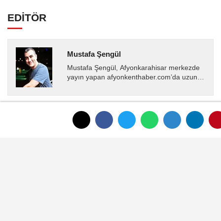
EDİTÖR
Mustafa Şengül
Mustafa Şengül, Afyonkarahisar merkezde
yayın yapan afyonkenthaber.com’da uzun
yıllardır yerel internet medyasında görev
almakta, haber akışı...
YORUMLAR