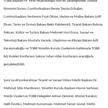
TOBB Başkanı M. Rifat Hisarcıklıoğlu'nun ev sahipliğindeki Türkiye
Ekonomi Şurası; Cumhurbaşkanı Recep Tayyip Erdoğan,
Cumhurbaşkanı Yardımcısı Fuat Oktay, Hazine ve Maliye Bakanı Lütfi
Elvan, Tarım ve Orman Bakanı Bekir Pakdemirli, Ticaret Bakanı Ruhsar
Pekcan, Kültür ve Turizm Bakanı Mehmet Nuri Ersoy, Sanayi ve
Teknoloji Bakanı Mustafa Varank, Ulaştırma ve Altyapı Bakanı Adil
Karaismailoğlu ve TOBB Yönetim Kurulu Üyelerinin katılımıyla TOBB
İkiz Kuleler Konferans Salonu’ndan video konferans aracılığıyla
gerçekleştirildi.
Şura’ya Afyonkarahisar Ticaret ve Sanayi Odası Meclis Başkanı Dr.
Mehmet Sıtkı Merdivenci, Yönetim Kurulu Başkanı Hüsnü Serteser,
Meclis Üyeleri ve TOBB Delegeleri Adnan Demirel, Ahmet Karakol,
Halit Özutku, Mehmet Kumartaşlı, Mehmet Tamer Günel, Metin