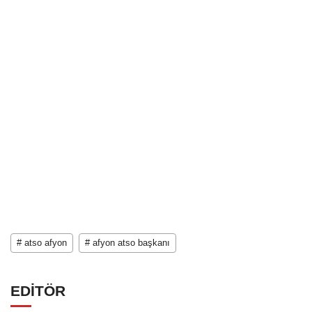
# atso afyon
# afyon atso başkanı
EDİTÖR