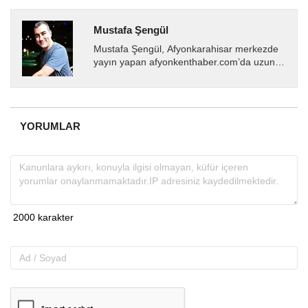
Mustafa Şengül
Mustafa Şengül, Afyonkarahisar merkezde
yayın yapan afyonkenthaber.com’da uzun
yıllardır yerel internet medyasında görev
almakta, haber akışı...
YORUMLAR