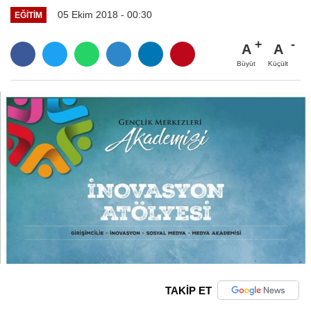
05 Ekim 2018 - 00:30
EĞITIM
A
A
Büyüt
Küçült
TAKİP ET