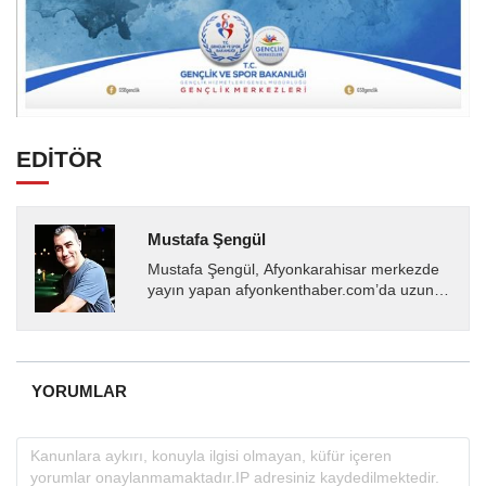
EDİTÖR
Mustafa Şengül
Mustafa Şengül, Afyonkarahisar merkezde
yayın yapan afyonkenthaber.com’da uzun
yıllardır yerel internet medyasında görev
almakta, haber akışı...
YORUMLAR