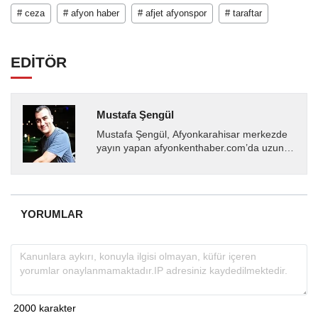
# ceza
# afyon haber
# afjet afyonspor
# taraftar
EDİTÖR
Mustafa Şengül
Mustafa Şengül, Afyonkarahisar merkezde
yayın yapan afyonkenthaber.com’da uzun
yıllardır yerel internet medyasında görev
almakta, haber akışı...
YORUMLAR