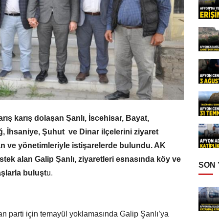
arış karış dolaşan Şanlı, İscehisar, Bayat,
 İhsaniye, Şuhut ve Dinar ilçelerini ziyaret
an ve yönetimleriyle istişarelerde bulundu. AK
estek alan Galip Şanlı, ziyaretleri esnasında köy ve
SON
şlarla buluşt
u.
n parti için temayül yoklamasında Galip Şanlı’ya