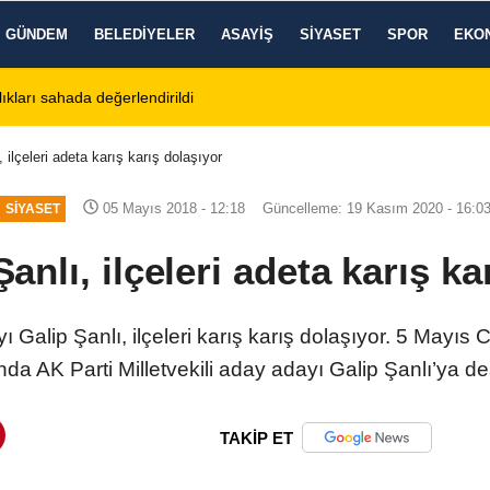
GÜNDEM
BELEDIYELER
ASAYIŞ
SIYASET
SPOR
EKO
stos 2026 Cuma Defin Bilgileri Açıklandı
01:31
Dinar'da beş gün 
 ilçeleri adeta karış karış dolaşıyor
05 Mayıs 2018 - 12:18
Güncelleme: 19 Kasım 2020 - 16:0
SIYASET
Şanlı, ilçeleri adeta karış ka
yı Galip Şanlı, ilçeleri karış karış dolaşıyor. 5 Mayı
da AK Parti Milletvekili aday adayı Galip Şanlı’ya de
TAKİP ET