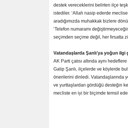
destek vereceklerini belirten ilçe teşki
istediler. ‘Allah nasip ederde meclise
aradığımızda muhakkak bizlere dönün’ 
‘Telefon numaramı değiştirmeyeceği
seçimden seçime değil, her fırsatta z
Vatandaşlarda Şanlı’ya yoğun ilgi 
AK Parti çatısı altında aynı hedefle
Galip Şanlı, ilçelerde ve köylerde bu
önerilerini dinledi. Vatandaşlarında y
ve yurttaşlardan gördüğü desteğin kend
mecliste en iyi bir biçimde temsil ed