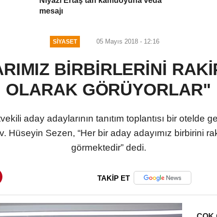
Niyazi Ertaş'tan kamuoyuna veda
mesajı
05 Mayıs 2018 - 12:16
SIYASET
RIMIZ BİRBİRLERİNİ RAKİP
OLARAK GÖRÜYORLAR"
vekili aday adaylarının tanıtım toplantısı bir otelde 
v. Hüseyin Sezen, “Her bir aday adayımız birbirini rak
görmektedir” dedi.
TAKİP ET
ÇOK