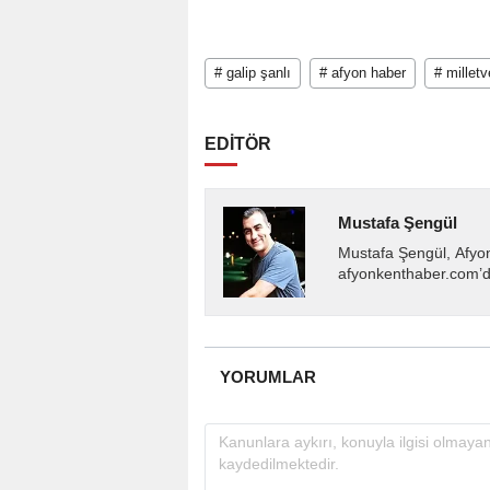
# galip şanlı
# afyon haber
# milletv
EDİTÖR
Mustafa Şengül
Mustafa Şengül, Afyo
afyonkenthaber.com’da
almakta, haber akışı..
YORUMLAR