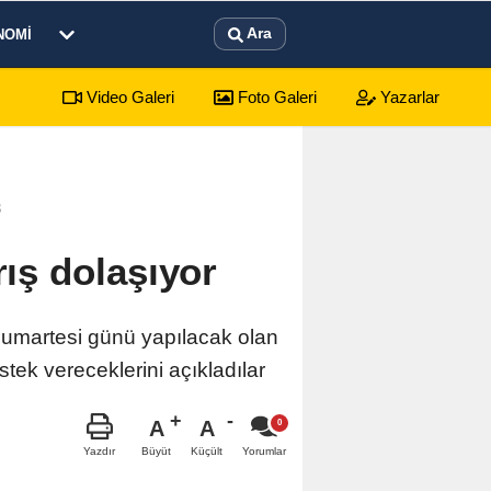
Ara
NOMI
Video Galeri
Foto Galeri
Yazarlar
sürecek festival programı açıklandı
01:17
Emekli
3
rış dolaşıyor
s Cumartesi günü yapılacak olan
stek vereceklerini açıkladılar
A
A
Büyüt
Küçült
Yazdır
Yorumlar