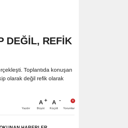
 DEĞİL, REFİK
gerçekleşti. Toplantıda konuşan
ip olarak değil refik olarak
A
A
Büyüt
Küçült
Yazdır
Yorumlar
 OKUNAN HABERLER