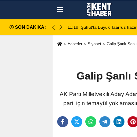
SON DAKİKA:
da değerlendirildi
11:18
Afyon Cenaze İlanları: 7 Ağu
Haberler
Siyaset
Galip Şanlı Şanlı,
Galip Şanlı 
AK Parti Milletvekili Aday Ada
parti için temayül yoklamasın