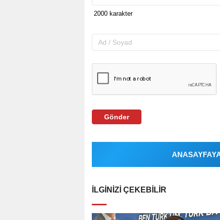
Gönder
ANASAYFAYA 
İLGINIZI ÇEKEBILIR