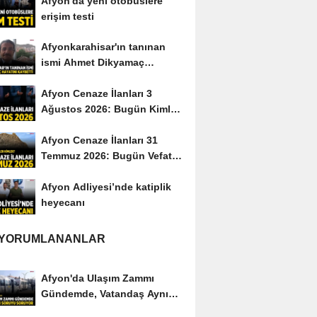
Afyon'da yeni otobüslere
erişim testi
Afyonkarahisar'ın tanınan
ismi Ahmet Dikyamaç
hayatını kaybetti
Afyon Cenaze İlanları 3
Ağustos 2026: Bugün Kimler
Vefat Etti?
Afyon Cenaze İlanları 31
Temmuz 2026: Bugün Vefat
Edenler Kimler?
Afyon Adliyesi’nde katiplik
heyecanı
 YORUMLANANLAR
Afyon'da Ulaşım Zammı
Gündemde, Vatandaş Aynı
Soruyu Soruyor