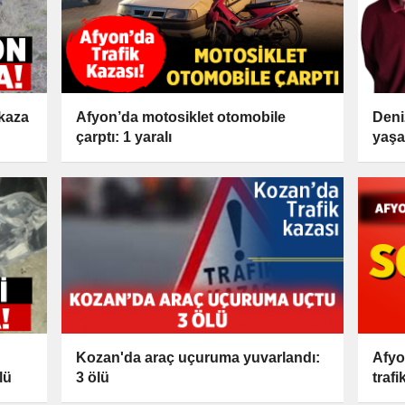
 kaza
Afyon’da motosiklet otomobile
Deni
çarptı: 1 yaralı
yaşam
Kozan'da araç uçuruma yuvarlandı:
Afyo
lü
3 ölü
trafi