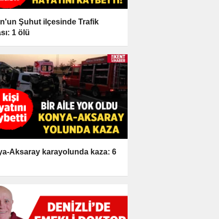
n'un Şuhut ilçesinde Trafik
sı: 1 ölü
a-Aksaray karayolunda kaza: 6