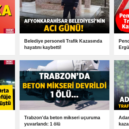
Belediye personeli Trafik Kazasında
Pend
hayatını kaybetti!
Ergü
kayb
Trabzon'da beton mikseri uçuruma
Adan
yuvarlandı: 1 ölü
kaza