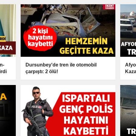
n-
Dursunbey'de tren ile otomobil
Afyo
irdi
çarpıştı: 2 ölü!
Kaza