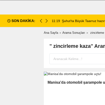
SON DAKİKA:
da değerlendirildi
11:18
Afyon Cenaze İlanları: 7 Ağus
Ana Sayfa
Arama Sonuçları
zincirleme
" zincirleme kaza" Ara
Manisa'da otomobil şarampole u