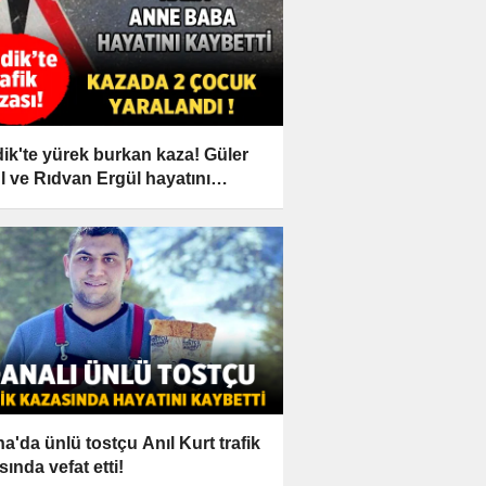
ik'te yürek burkan kaza! Güler
l ve Rıdvan Ergül hayatını
etti
a'da ünlü tostçu Anıl Kurt trafik
sında vefat etti!