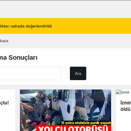
tos 2026 Cuma Defin Bilgileri Açıklandı
01:31
Dinar'da beş gün 
 kaza
ma Sonuçları
çtu!
İzmir
öldü