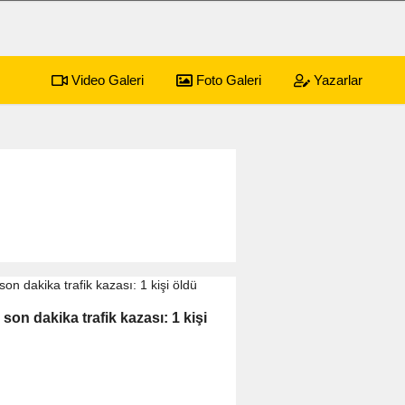
Video Galeri
Foto Galeri
Yazarlar
sürecek festival programı açıklandı
01:17
Emekli
 son dakika trafik kazası: 1 kişi