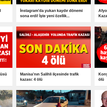
l
İnstagram'da yukarı kaydır dönemi
Afyo
sona erdi! İşte yeni özellik...
Kaza
cüsü
Manisa'nın Salihli ilçesinde trafik
Kony
kazası: 4 ölü
ölü