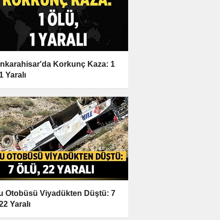
nkarahisar'da Korkunç Kaza: 1
1 Yaralı
u Otobüsü Viyadükten Düştü: 7
22 Yaralı