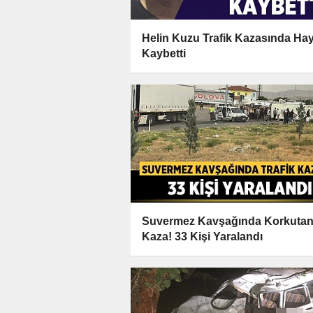
Helin Kuzu Trafik Kazasında Hay
Kaybetti
Suvermez Kavşağında Korkuta
Kaza! 33 Kişi Yaralandı