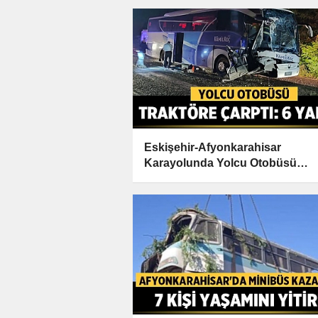
Eskişehir-Afyonkarahisar
Karayolunda Yolcu Otobüsü
Traktöre Çarptı: 6 Yaralı