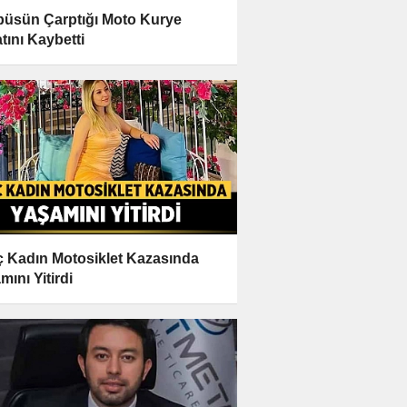
büsün Çarptığı Moto Kurye
tını Kaybetti
 Kadın Motosiklet Kazasında
mını Yitirdi