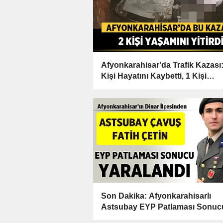
Afyonkarahisar'da Trafik Kazası:
Kişi Hayatını Kaybetti, 1 Kişi
Yaralandı
Son Dakika: Afyonkarahisarlı
Astsubay EYP Patlaması Sonuc
Yaralandı!