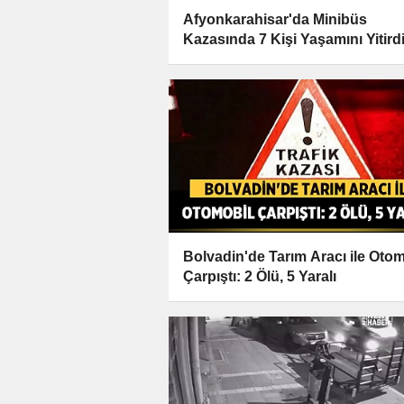
Afyonkarahisar'da Minibüs
Kazasında 7 Kişi Yaşamını Yitird
Bolvadin'de Tarım Aracı ile Otom
Çarpıştı: 2 Ölü, 5 Yaralı