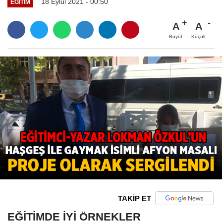
18 Eylül 2021 - 00:50
EĞITIM
A
A
Büyüt
Küçült
TAKİP ET
EĞİTİMDE İYİ ÖRNEKLER