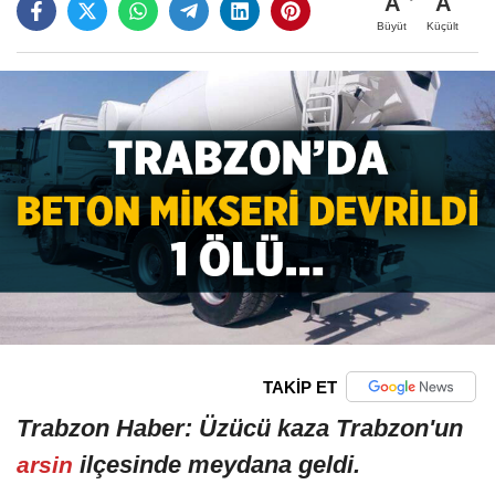
A
A
Büyüt
Küçült
TAKİP ET
Trabzon Haber: Üzücü kaza Trabzon'un
ilçesinde meydana geldi.
arsin