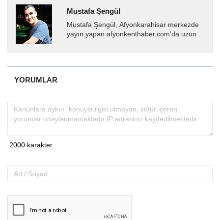
Mustafa Şengül
Mustafa Şengül, Afyonkarahisar merkezde
yayın yapan afyonkenthaber.com’da uzun
yıllardır yerel internet medyasında görev
almakta, haber akışı...
YORUMLAR