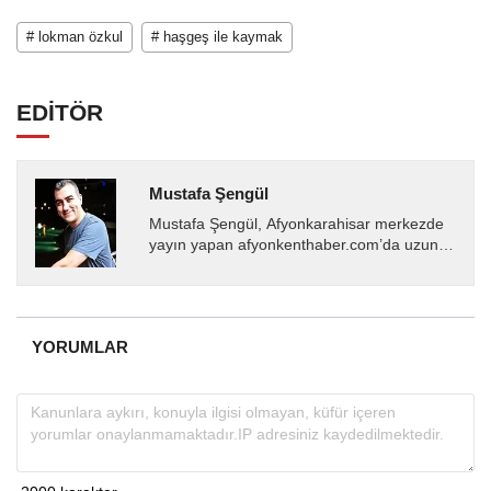
# lokman özkul
# haşgeş ile kaymak
EDİTÖR
Mustafa Şengül
Mustafa Şengül, Afyonkarahisar merkezde
yayın yapan afyonkenthaber.com’da uzun
yıllardır yerel internet medyasında görev
almakta, haber akışı...
YORUMLAR