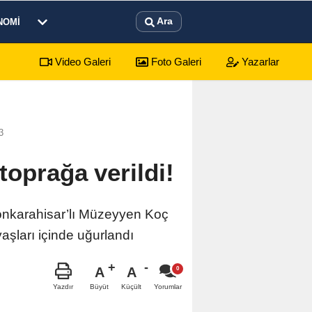
Ara
NOMI
Video Galeri
Foto Galeri
Yazarlar
3
oprağa verildi!
yonkarahisar’lı Müzeyyen Koç
şları içinde uğurlandı
A
A
Büyüt
Küçült
Yazdır
Yorumlar