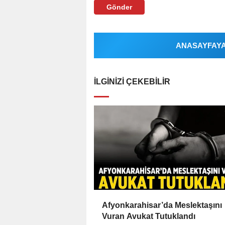
Gönder
ANASAYFAYA 
İLGINIZI ÇEKEBILIR
Afyonkarahisar’da Meslektaşını
Vuran Avukat Tutuklandı