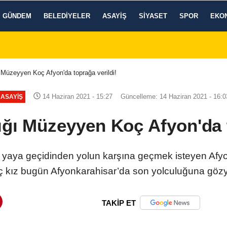
GÜNDEM
BELEDIYELER
ASAYIŞ
SIYASET
SPOR
EKO
 Müzeyyen Koç Afyon'da toprağa verildi!
14 Haziran 2021 - 15:27
Güncelleme: 14 Haziran 2021 - 16:0
ASAYIŞ
ığı Müzeyyen Koç Afyon'da t
e yaya geçidinden yolun karşına geçmek isteyen Af
nç kız bugün Afyonkarahisar’da son yolculuğuna gözya
TAKİP ET