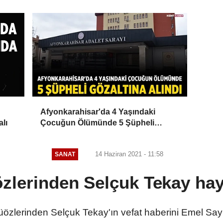
Afyonkarahisar'da 4 Yaşındaki
alı
Çocuğun Ölümünde 5 Şüpheli
Gözaltına Alındı
14 Haziran 2021 - 11:58
SANAT
zlerinden Selçuk Tekay haya
üözlerinden Selçuk Tekay'ın vefat haberini Emel Say