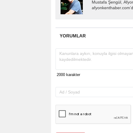
Mustafa Şengül, Afyo
afyonkenthaber.com’da
almakta, haber akışı..
YORUMLAR