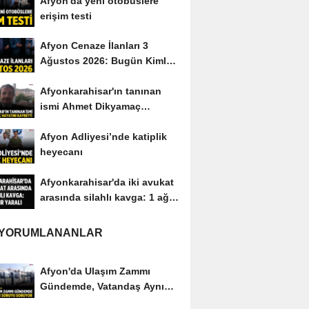
Afyon'da yeni otobüslere
erişim testi
Afyon Cenaze İlanları 3
Ağustos 2026: Bugün Kimler
Vefat Etti?
Afyonkarahisar'ın tanınan
ismi Ahmet Dikyamaç
hayatını kaybetti
Afyon Adliyesi’nde katiplik
heyecanı
Afyonkarahisar'da iki avukat
arasında silahlı kavga: 1 ağır
yaralı
 YORUMLANANLAR
Afyon'da Ulaşım Zammı
Gündemde, Vatandaş Aynı
Soruyu Soruyor