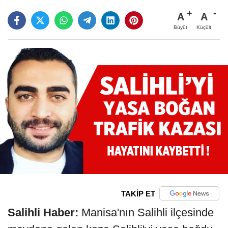
A
A
Büyüt
Küçült
TAKİP ET
Salihli Haber:
Manisa'nın Salihli ilçesinde