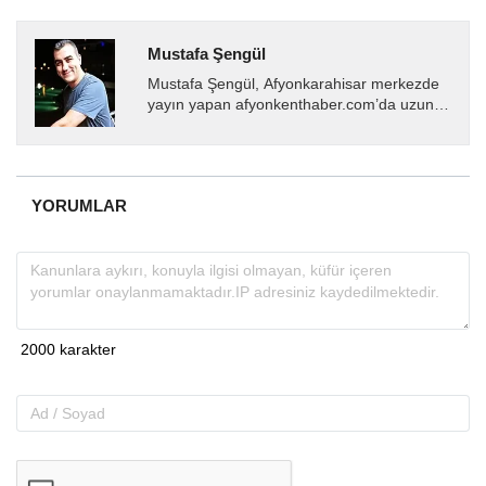
Mustafa Şengül
Mustafa Şengül, Afyonkarahisar merkezde
yayın yapan afyonkenthaber.com’da uzun
yıllardır yerel internet medyasında görev
almakta, haber akışı...
YORUMLAR