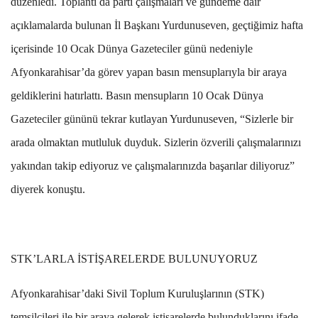
düzenledi. Toplantı da parti çalışmaları ve gündeme dair
açıklamalarda bulunan İl Başkanı Yurdunuseven, geçtiğimiz hafta
içerisinde 10 Ocak Dünya Gazeteciler günü nedeniyle
Afyonkarahisar’da görev yapan basın mensuplarıyla bir araya
geldiklerini hatırlattı. Basın mensupların 10 Ocak Dünya
Gazeteciler gününü tekrar kutlayan Yurdunuseven, “Sizlerle bir
arada olmaktan mutluluk duyduk. Sizlerin özverili çalışmalarınızı
yakından takip ediyoruz ve çalışmalarınızda başarılar diliyoruz”
diyerek konuştu.
STK’LARLA İSTİŞARELERDE BULUNUYORUZ
Afyonkarahisar’daki Sivil Toplum Kuruluşlarının (STK)
temsilcileri ile bir araya gelerek istişarelerde bulunduklarını ifade