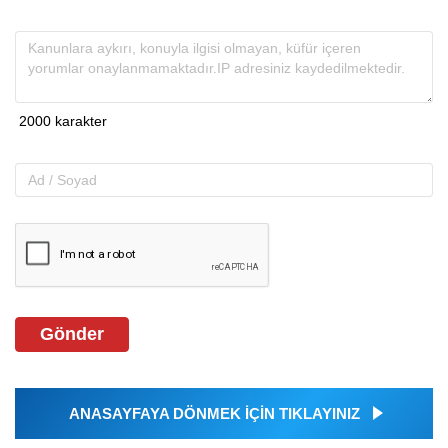
Gönder
ANASAYFAYA DÖNMEK İÇİN TIKLAYINIZ