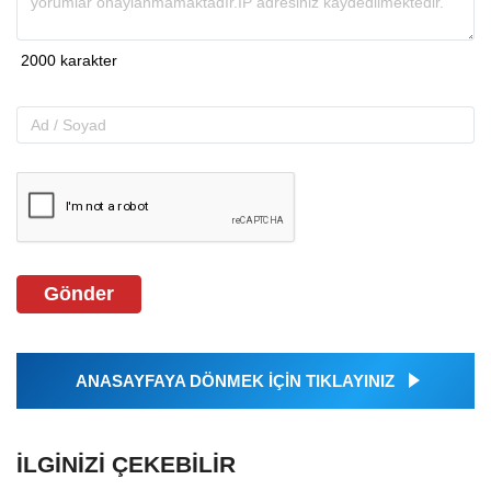
Gönder
ANASAYFAYA DÖNMEK İÇİN TIKLAYINIZ
İLGINIZI ÇEKEBILIR