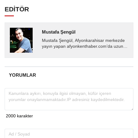
EDİTÖR
Mustafa Şengül
Mustafa Şengül, Afyonkarahisar merkezde
yayın yapan afyonkenthaber.com’da uzun
yıllardır yerel internet medyasında görev
almakta, haber akışı...
YORUMLAR