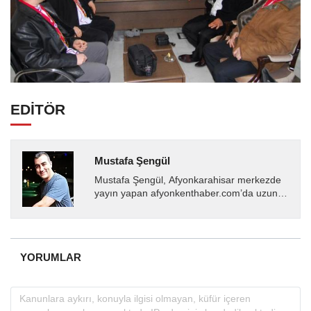
EDİTÖR
Mustafa Şengül
Mustafa Şengül, Afyonkarahisar merkezde
yayın yapan afyonkenthaber.com’da uzun
yıllardır yerel internet medyasında görev
almakta, haber akışı...
YORUMLAR