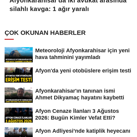
Afyonkarahisar'da iki avukat arasında
silahlı kavga: 1 ağır yaralı
ÇOK OKUNAN HABERLER
Meteoroloji Afyonkarahisar için yeni
hava tahminini yayımladı
Afyon'da yeni otobüslere erişim testi
Afyonkarahisar'ın tanınan ismi
Ahmet Dikyamaç hayatını kaybetti
Afyon Cenaze İlanları 3 Ağustos
2026: Bugün Kimler Vefat Etti?
Afyon Adliyesi’nde katiplik heyecanı