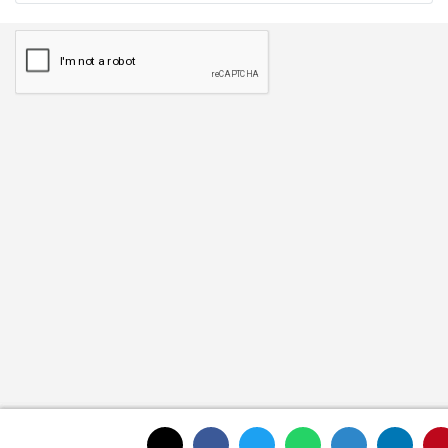
Gönder
ANASAYFAYA DÖNMEK İÇİN TIKLAYINIZ
İLGINIZI ÇEKEBILIR