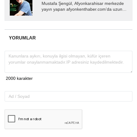
Mustafa Şengül, Afyonkarahisar merkezde
yayın yapan afyonkenthaber.com’da uzun
yıllardır yerel internet medyasında görev
almakta, haber akışı...
YORUMLAR