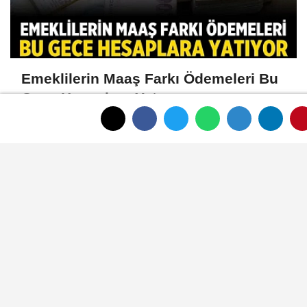
Emeklilerin Maaş Farkı Ödemeleri Bu
Gece Hesaplara Yatıyor
PM grubu sigaralara 10 lira zam geldi