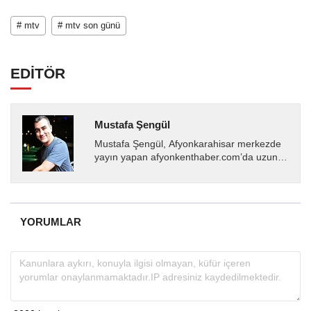
# mtv
# mtv son günü
EDİTÖR
Mustafa Şengül
Mustafa Şengül, Afyonkarahisar merkezde
yayın yapan afyonkenthaber.com’da uzun
yıllardır yerel internet medyasında görev
almakta, haber akışı...
YORUMLAR