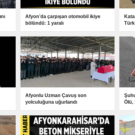
ını
Afyon’da çarpışan otomobil ikiye
Kata
bölündü: 1 yaralı
Türk
Afyonlu Uzman Çavuş son
Şuhu
yolculuğuna uğurlandı
Ölü, 