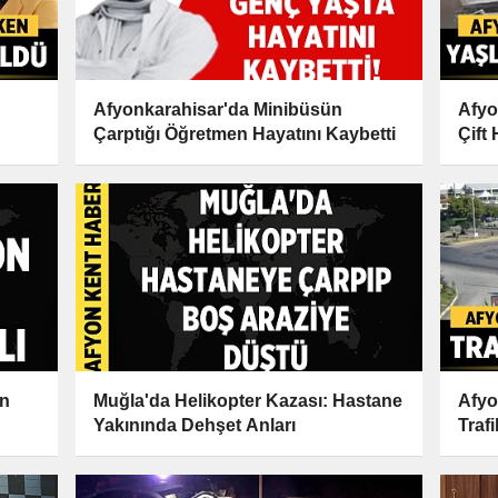
Afyonkarahisar'da Minibüsün
Afyo
Çarptığı Öğretmen Hayatını Kaybetti
Çift 
on
Muğla'da Helikopter Kazası: Hastane
Afyo
Yakınında Dehşet Anları
Trafi