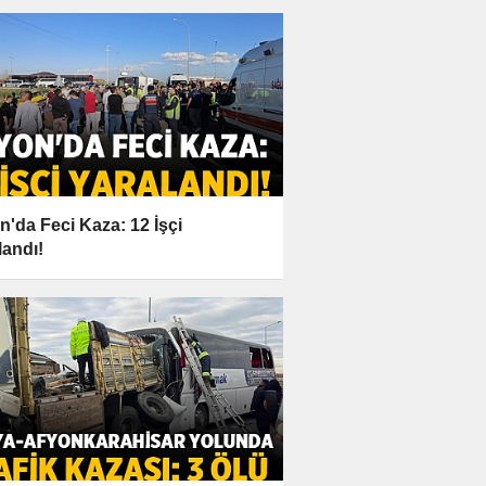
n'da Feci Kaza: 12 İşçi
landı!