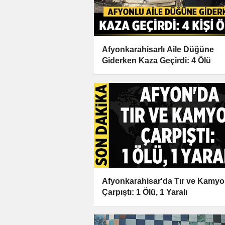
Afyonkarahisarlı Aile Düğüne
Giderken Kaza Geçirdi: 4 Ölü
Afyonkarahisar'da Tır ve Kamy
Çarpıştı: 1 Ölü, 1 Yaralı