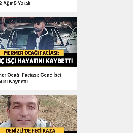
3 Ağır 5 Yaralı
er Ocağı Faciası: Genç İşçi
tını Kaybetti