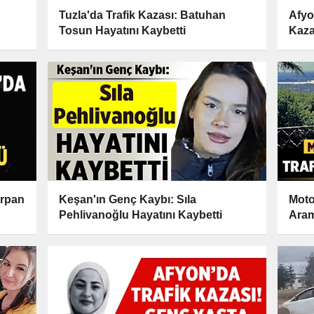
Tuzla'da Trafik Kazası: Batuhan
Afyo
Tosun Hayatını Kaybetti
Kaza
arpan
Keşan'ın Genç Kaybı: Sıla
Moto
Pehlivanoğlu Hayatını Kaybetti
Aram