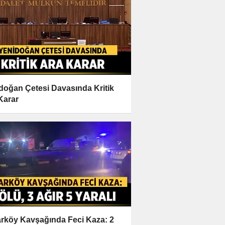
doğan Çetesi Davasında Kritik
Karar
rköy Kavşağında Feci Kaza: 2