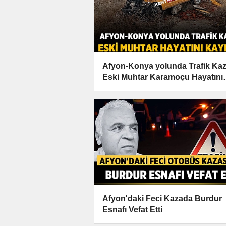
Afyon-Konya yolunda Trafik Kaz
Eski Muhtar Karamoçu Hayatını
Kaybetti
Afyon'daki Feci Kazada Burdur
Esnafı Vefat Etti