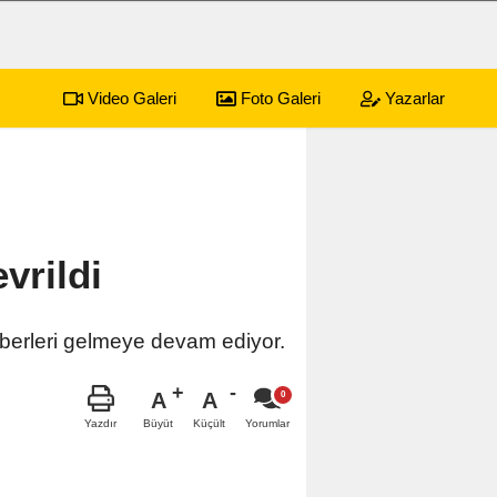
Video Galeri
Foto Galeri
Yazarlar
sürecek festival programı açıklandı
01:17
Emekli
vrildi
aberleri gelmeye devam ediyor.
A
A
Büyüt
Küçült
Yazdır
Yorumlar