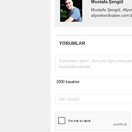
Mustafa Şengül
Mustafa Şengül, Afyo
afyonkenthaber.com’da
almakta, haber akışı..
YORUMLAR