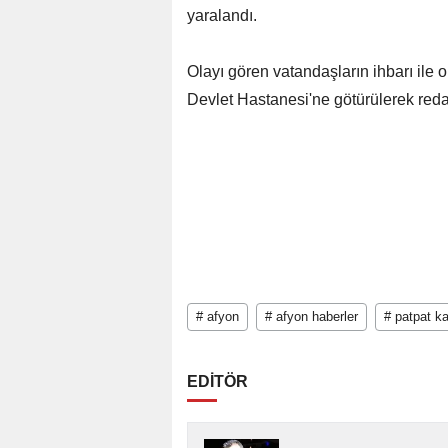
yaralandı.
Olayı gören vatandaşların ihbarı ile ol
Devlet Hastanesi'ne götürülerek reda
# afyon
# afyon haberler
# patpat k
EDİTÖR