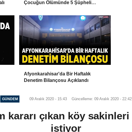
alı
Çocuğun Ölümünde 5 Şüpheli
Gözaltına Alındı
Afyonkarahisar'da Bir Haftalık
Denetim Bilançosu Açıklandı
09 Aralık 2020 - 15:43
Güncelleme: 09 Aralık 2020 - 22:42
GÜNDEM
m kararı çıkan köy sakinleri 
istiyor