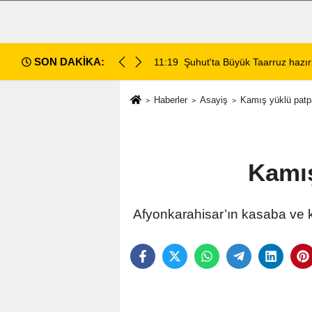
SON DAKİKA:
da değerlendirildi
11:18
Afyon Cenaze İlanları: 7 Ağus
Haberler
Asayiş
Kamış yüklü patpa
Kamış
Afyonkarahisar’ın kasaba ve k