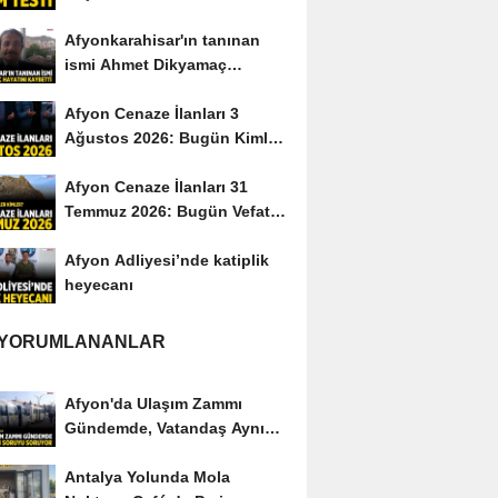
Afyonkarahisar'ın tanınan
ismi Ahmet Dikyamaç
hayatını kaybetti
Afyon Cenaze İlanları 3
Ağustos 2026: Bugün Kimler
Vefat Etti?
Afyon Cenaze İlanları 31
Temmuz 2026: Bugün Vefat
Edenler Kimler?
Afyon Adliyesi’nde katiplik
heyecanı
 YORUMLANANLAR
Afyon'da Ulaşım Zammı
Gündemde, Vatandaş Aynı
Soruyu Soruyor
Antalya Yolunda Mola