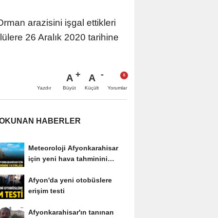
an arazisini işgal ettikleri
ylülere 26 Aralık 2020 tarihine
A
A
Büyüt
Küçült
Yazdır
Yorumlar
 OKUNAN HABERLER
Meteoroloji Afyonkarahisar
için yeni hava tahminini
yayımladı
Afyon'da yeni otobüslere
erişim testi
Afyonkarahisar'ın tanınan