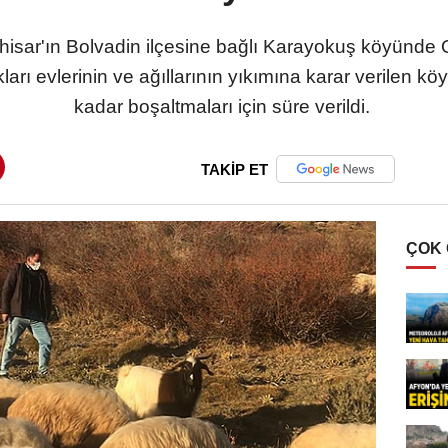
isar'ın Bolvadin ilçesine bağlı Karayokuş köyünde Orm
kları evlerinin ve ağıllarının yıkımına karar verilen kö
kadar boşaltmaları için süre verildi.
TAKİP ET
ÇOK