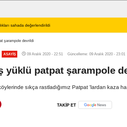
tos 2026 Cuma Defin Bilgileri Açıklandı
01:31
Dinar'da beş gün 
t şarampole devrildi
09 Aralık 2020 - 22:51
Güncelleme: 09 Aralık 2020 - 23:01
ASAYIŞ
 yüklü patpat şarampole de
öylerinde sıkça rastladığımız Patpat ’lardan kaza h
TAKİP ET