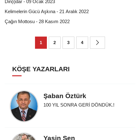
Din(i)dar - 09 Ocak 2023
Kelimelerin Gücü Aşkına - 21 Aralık 2022
Çağın Mottosu - 28 Kasım 2022
1
2
3
4
KÖŞE YAZARLARI
Şaban Öztürk
100 YIL SONRA GERİ DÖNDÜK.!
Yasin Şen