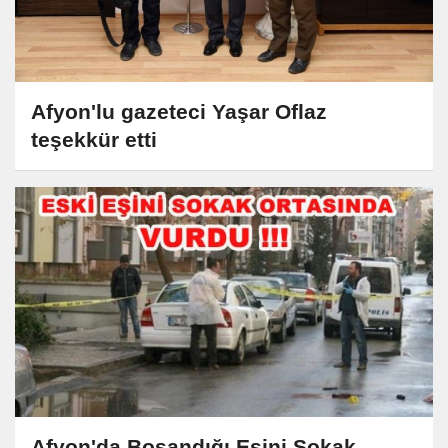
Afyon'lu gazeteci Yaşar Oflaz
teşekkür etti
Afyon'da Boşandığı Eşini Sokak