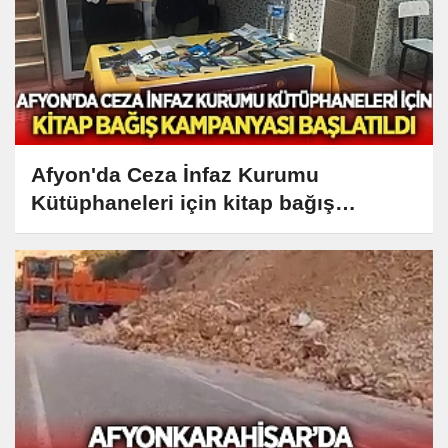
Afyon'da Ceza İnfaz Kurumu
Kütüphaneleri için kitap bağış
kampanyası başlatıldı