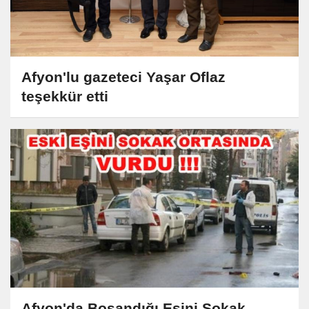
Afyon'lu gazeteci Yaşar Oflaz
teşekkür etti
Afyon'da Boşandığı Eşini Sokak