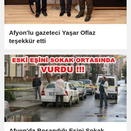
Afyon'lu gazeteci Yaşar Oflaz
teşekkür etti
Afyon'da Boşandığı Eşini Sokak