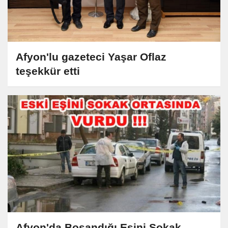
Afyon'lu gazeteci Yaşar Oflaz
teşekkür etti
Afyon'da Boşandığı Eşini Sokak