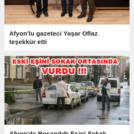
Afyon'lu gazeteci Yaşar Oflaz
teşekkür etti
Afyon'da Boşandığı Eşini Sokak