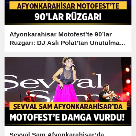
Afyonkarahisar Motofest’te 90’lar
Rüzgarı: DJ Aslı Polat’tan Unutulmaz
Performans!
Şevval Sam Afyonkarahisar’da