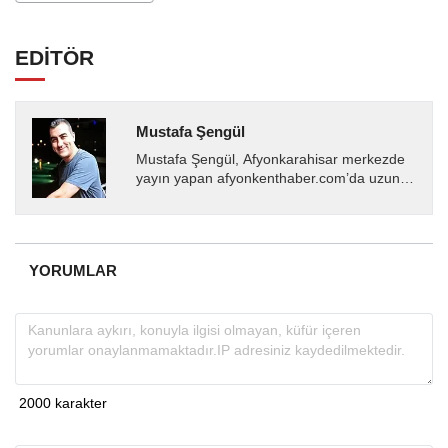
EDİTÖR
Mustafa Şengül
Mustafa Şengül, Afyonkarahisar merkezde
yayın yapan afyonkenthaber.com’da uzun
yıllardır yerel internet medyasında görev
almakta, haber akışı...
YORUMLAR