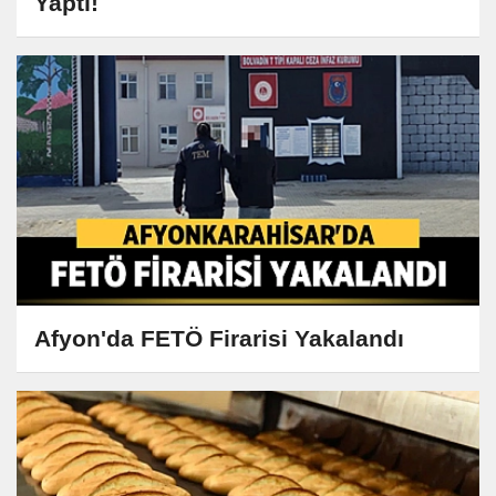
Yaptı!
Afyon'da FETÖ Firarisi Yakalandı