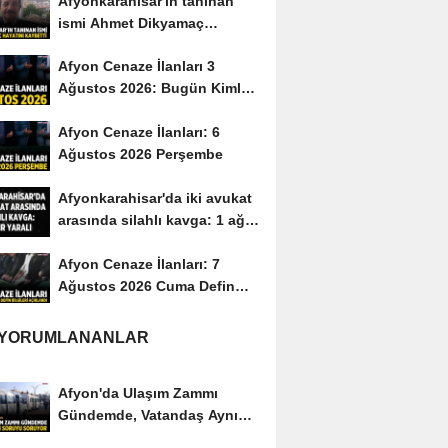
Afyonkarahisar'ın tanınan
ismi Ahmet Dikyamaç
hayatını kaybetti
Afyon Cenaze İlanları 3
Ağustos 2026: Bugün Kimler
Vefat Etti?
Afyon Cenaze İlanları: 6
Ağustos 2026 Perşembe
Afyonkarahisar'da iki avukat
arasında silahlı kavga: 1 ağır
yaralı
Afyon Cenaze İlanları: 7
Ağustos 2026 Cuma Defin
Bilgileri Açıklandı
 YORUMLANANLAR
Afyon'da Ulaşım Zammı
Gündemde, Vatandaş Aynı
Soruyu Soruyor