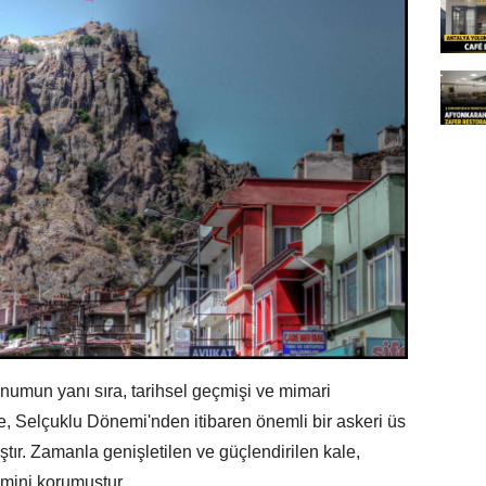
numun yanı sıra, tarihsel geçmişi ve mimari
le, Selçuklu Dönemi'nden itibaren önemli bir askeri üs
tır. Zamanla genişletilen ve güçlendirilen kale,
mini korumuştur.