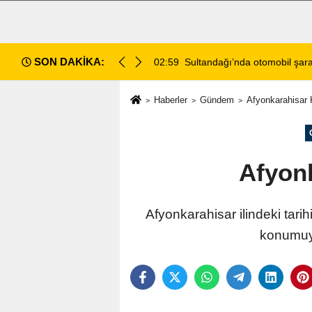
SON DAKİKA:
02:59
Sultandağı’nda otomobil şarampol
Haberler
Gündem
Afyonkarahisar 
Afyonk
Afyonkarahisar ilindeki tari
konumuyl