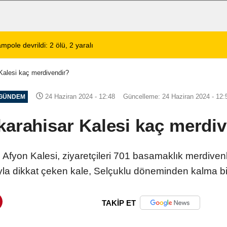
e devrildi: 2 ölü, 2 yaralı
02:13
Afyonkarahisar'da Ara
Kalesi kaç merdivendir?
24 Haziran 2024 - 12:48
Güncelleme: 24 Haziran 2024 - 12:
GÜNDEM
arahisar Kalesi kaç merdi
hi Afyon Kalesi, ziyaretçileri 701 basamaklık merdivenl
a dikkat çeken kale, Selçuklu döneminden kalma bir
TAKİP ET