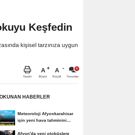
okuyu Keşfedin
zasında kişisel tarzınıza uygun
A
A
Büyüt
Küçült
Yazdır
Yorumlar
 OKUNAN HABERLER
Meteoroloji Afyonkarahisar
için yeni hava tahminini
yayımladı
Afyon'da yeni otobüslere