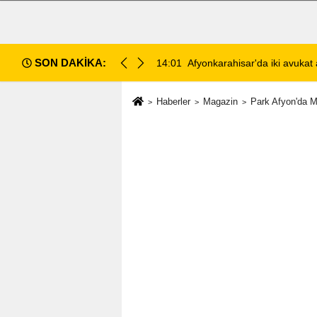
SON DAKİKA:
ahlı kavga: 1 ağır yaralı
13:28
Emirdağ Devlet Hastanesi'n
Haberler
Magazin
Park Afyon'da M