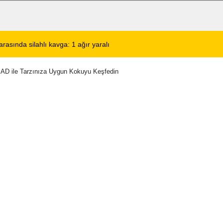
de KBB Uzmanı hasta kabulüne başlıyor
13:24
Google DeepMind'
AD ile Tarzınıza Uygun Kokuyu Keşfedin