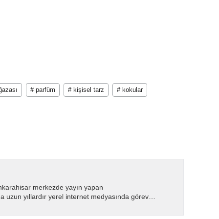
azası
# parfüm
# kişisel tarz
# kokular
nkarahisar merkezde yayın yapan
 uzun yıllardır yerel internet medyasında görev
.