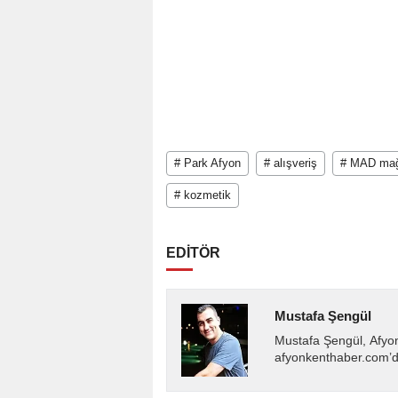
# Park Afyon
# alışveriş
# MAD mağ
# kozmetik
EDİTÖR
Mustafa Şengül
Mustafa Şengül, Afyo
afyonkenthaber.com’da
almakta, haber akışı..