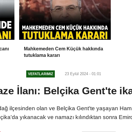
canı
Mahkemeden Cem Küçük hakkında
tutuklama kararı
23 Eylül 2024 - 01:01
VEFATLARIMIZ
e İlanı: Belçika Gent'te i
dağ ilçesinden olan ve Belçika Gent'te yaşayan Hamza
çika'da yıkanacak ve namazı kılındıktan sonra Emir