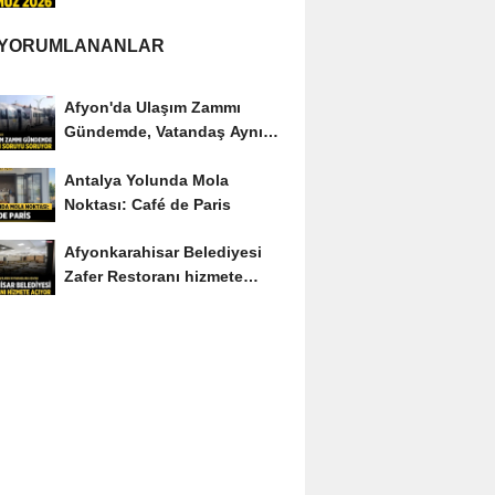
Edenler Kimler?
 YORUMLANANLAR
Afyon'da Ulaşım Zammı
Gündemde, Vatandaş Aynı
Soruyu Soruyor
Antalya Yolunda Mola
Noktası: Café de Paris
Afyonkarahisar Belediyesi
Zafer Restoranı hizmete
açıyor