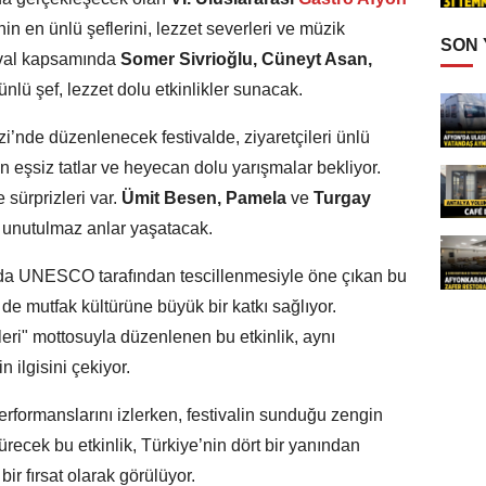
nin en ünlü şeflerini, lezzet severleri ve müzik
SON
tival kapsamında
Somer Sivrioğlu, Cüneyt Asan,
 ünlü şef, lezzet dolu etkinlikler sunacak.
i’nde düzenlenecek festivalde, ziyaretçileri ünlü
an eşsiz tatlar ve heyecan dolu yarışmalar bekliyor.
 sürprizleri var.
Ümit Besen, Pamela
ve
Turgay
a unutulmaz anlar yaşatacak.
nda UNESCO tarafından tescillenmesiyle öne çıkan bu
de mutfak kültürüne büyük bir katkı sağlıyor.
leri" mottosuyla düzenlenen bu etkinlik, aynı
 ilgisini çekiyor.
performanslarını izlerken, festivalin sunduğu zengin
ürecek bu etkinlik, Türkiye’nin dört bir yanından
bir fırsat olarak görülüyor.