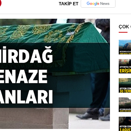
TAKİP ET
ÇOK