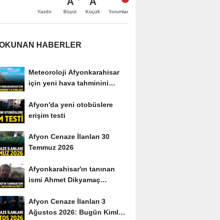
A
A
Büyüt
Küçült
Yazdır
Yorumlar
 OKUNAN HABERLER
Meteoroloji Afyonkarahisar
için yeni hava tahminini
yayımladı
Afyon'da yeni otobüslere
erişim testi
Afyon Cenaze İlanları 30
Temmuz 2026
Afyonkarahisar'ın tanınan
ismi Ahmet Dikyamaç
hayatını kaybetti
Afyon Cenaze İlanları 3
Ağustos 2026: Bugün Kimler