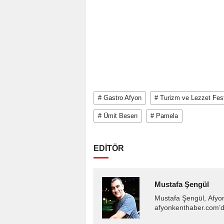
# Gastro Afyon
# Turizm ve Lezzet Fest
# Ümit Besen
# Pamela
EDİTÖR
Mustafa Şengül
Mustafa Şengül, Afyo
afyonkenthaber.com’da
almakta, haber akışı..