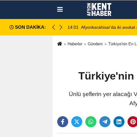
SON DAKİKA:
ahlı kavga: 1 ağır yaralı
13:28
Emirdağ Devlet Hastanesi'n
Haberler
Gündem
Türkiye'nin En L
Türkiye'nin
Ünlü şeflerin yer alacağı 
Af