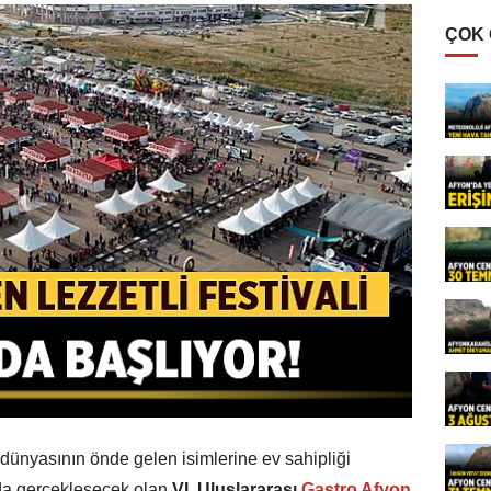
ÇOK
 dünyasının önde gelen isimlerine ev sahipliği
nda gerçekleşecek olan
VI. Uluslararası
Gastro Afyon