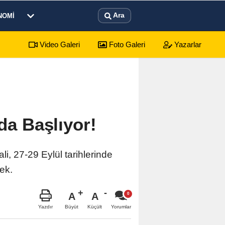
Ara
NOMI
Video Galeri
Foto Galeri
Yazarlar
da üst düzey görev Koray Kavukçuoğlu'na verildi
13:23
PM grub
da Başlıyor!
i, 27-29 Eylül tarihlerinde
ek.
A
A
Büyüt
Küçült
Yazdır
Yorumlar