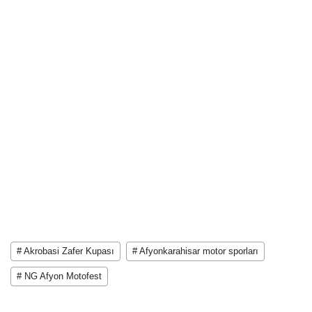
# Akrobasi Zafer Kupası
# Afyonkarahisar motor sporları
# NG Afyon Motofest