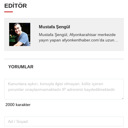
EDİTÖR
Mustafa Şengül
Mustafa Şengül, Afyonkarahisar merkezde
yayın yapan afyonkenthaber.com’da uzun
yıllardır yerel internet medyasında görev
almakta, haber akışı...
YORUMLAR