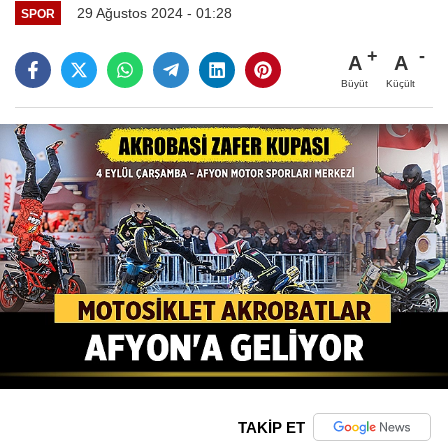
29 Ağustos 2024 - 01:28
SPOR
A
A
Büyüt
Küçült
TAKİP ET