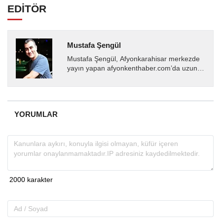
EDİTÖR
Mustafa Şengül
Mustafa Şengül, Afyonkarahisar merkezde
yayın yapan afyonkenthaber.com’da uzun
yıllardır yerel internet medyasında görev
almakta, haber akışı...
YORUMLAR