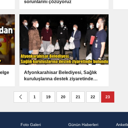
sorunlarını çözüyoruz
nelge
Afyonkarahisar Belediyesi, Sağlık
kuruluşlarına destek ziyaretinde
bulundu
1
19
20
21
22
23
Foto Galeri
Günün Haberleri
Anketl