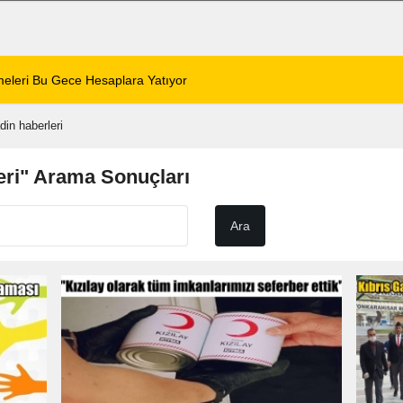
 Gece Hesaplara Yatıyor
01:01
Afyonspor için birlik çağrı
din haberleri
eri" Arama Sonuçları