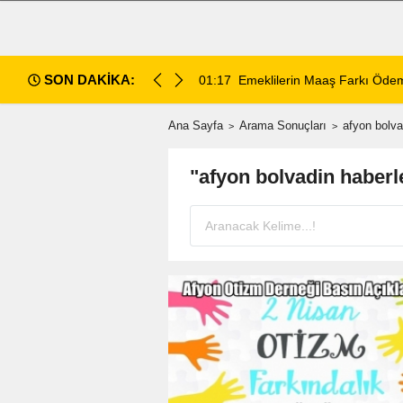
SON DAKİKA:
andı
01:17
Emeklilerin Maaş Farkı Ödemeleri Bu
Ana Sayfa
Arama Sonuçları
afyon bolva
"afyon bolvadin haberl