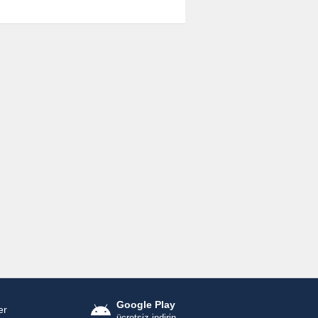
Google Play
er
ücretsiz indirin