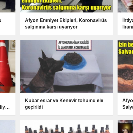
s
Afyon Emniyet Ekipleri, Koronavirüs
İhti
salgınına karşı uyarıyor
lira
açık
Kubar esrar ve Kenevir tohumu ele
Afyo
diye
geçirildi
Saly