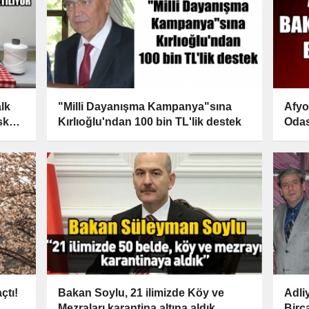
lk
"Milli Dayanışma Kampanya"sına
Afyo
ske
Kırlıoğlu'ndan 100 bin TL'lik destek
Odas
çtı!
Bakan Soylu, 21 ilimizde Köy ve
Adli
Mezraları karantina altına aldık
Birc