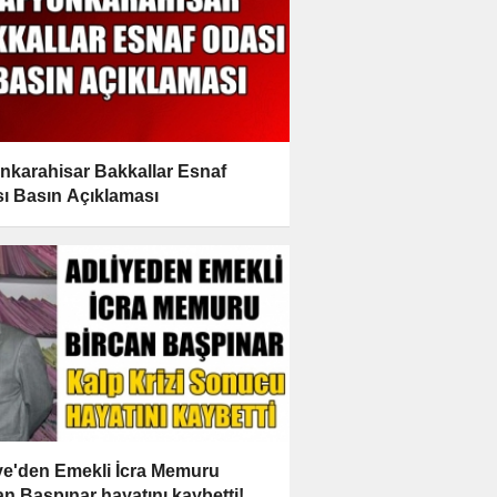
nkarahisar Bakkallar Esnaf
ı Basın Açıklaması
ye'den Emekli İcra Memuru
an Başpınar hayatını kaybetti!