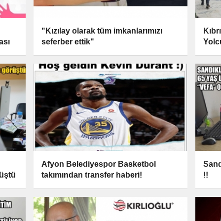
"Kızılay olarak tüm imkanlarımızı
Kıbr
ası
seferber ettik"
Yolc
Afyon Belediyespor Basketbol
Sand
üştü
takımından transfer haberi!
!!