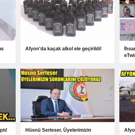
ıs
Afyon'da kaçak alkol ele geçirildi!
İhsa
eTwi
ptı!
Hüsnü Serteser, Üyelerimizin
Afyo