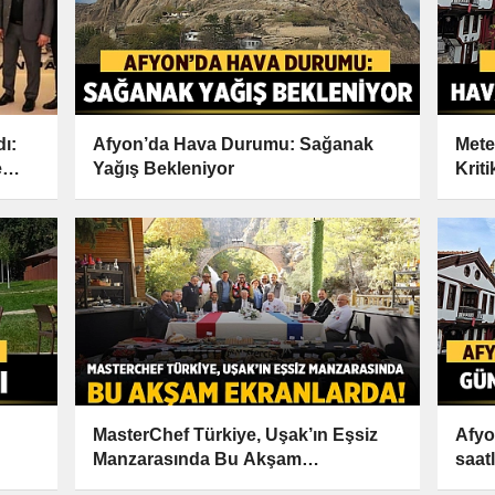
ı:
Afyon’da Hava Durumu: Sağanak
Mete
e
Yağış Bekleniyor
Krit
MasterChef Türkiye, Uşak’ın Eşsiz
Afyo
Manzarasında Bu Akşam
saat
Ekranlarda!