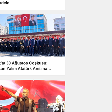
adele
'ta 30 Ağustos Coşkusu:
an Yalım Atatürk Anıtı'na
enk Sundu