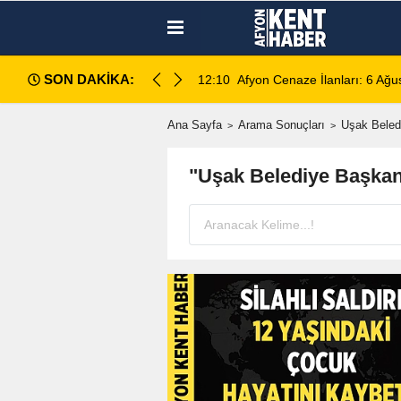
SON DAKİKA:
 Ölümünde 5 Şüpheli Gözaltına Alındı
12:10
Afyon Cenaze İlanları: 6 Ağ
Ana Sayfa
Arama Sonuçları
Uşak Beled
"Uşak Belediye Başka