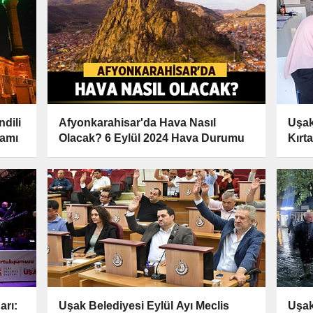
dili
Afyonkarahisar'da Hava Nasıl
Uşak
ramı
Olacak? 6 Eylül 2024 Hava Durumu
Kırt
arı:
Uşak Belediyesi Eylül Ayı Meclis
Uşak