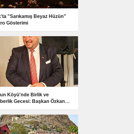
'ta "Sarıkamış Beyaz Hüzün"
tro Gösterimi
un Köyü'nde Birlik ve
berlik Gecesi: Başkan Özkan
m Halkla Buluştu