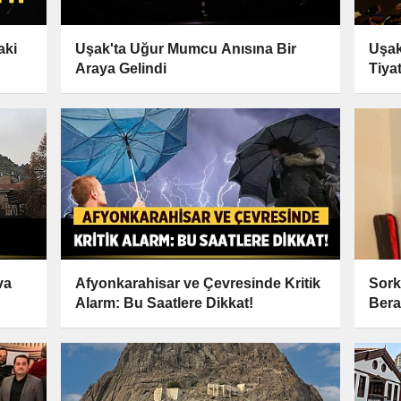
aki
Uşak'ta Uğur Mumcu Anısına Bir
Uşak
Araya Gelindi
Tiya
va
Afyonkarahisar ve Çevresinde Kritik
Sork
Alarm: Bu Saatlere Dikkat!
Bera
Yalı