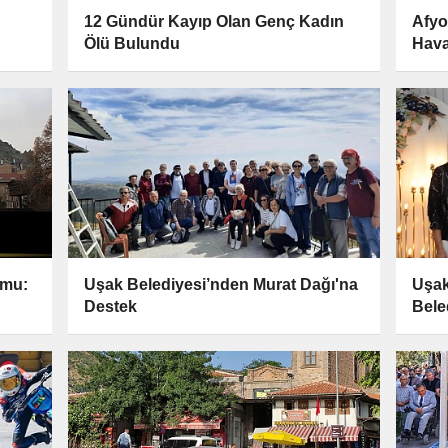
12 Gündür Kayıp Olan Genç Kadın
Afyo
Ölü Bulundu
Hava
umu:
Uşak Belediyesi’nden Murat Dağı'na
Uşak
Destek
Bele
Takıl