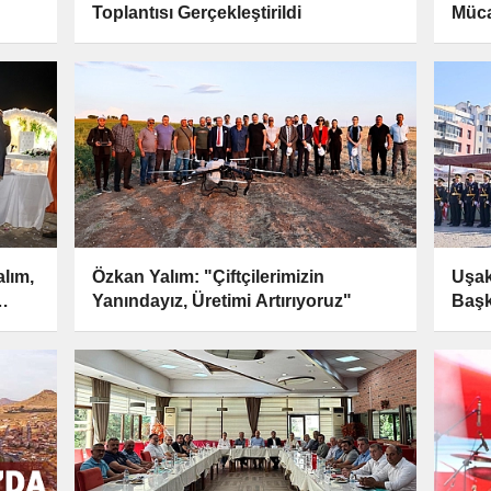
Toplantısı Gerçekleştirildi
Müc
lım,
Özkan Yalım: "Çiftçilerimizin
Uşak
Yanındayız, Üretimi Artırıyoruz"
Başk
Çel