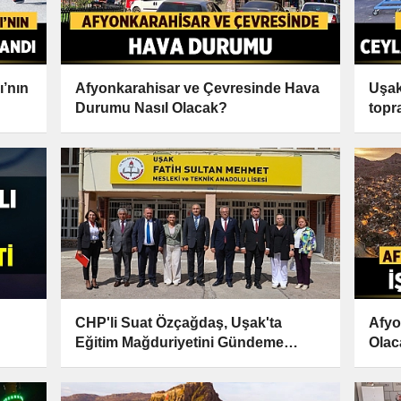
’nın
Afyonkarahisar ve Çevresinde Hava
Uşak
Durumu Nasıl Olacak?
topr
CHP'li Suat Özçağdaş, Uşak'ta
Afyo
Eğitim Mağduriyetini Gündeme
Olac
Taşıdı