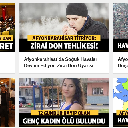
Afyonkarahisar'da Soğuk Havalar
Afyo
Devam Ediyor: Zirai Don Uyarısı
Düşü