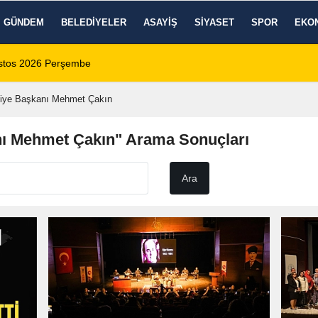
GÜNDEM
BELEDIYELER
ASAYIŞ
SIYASET
SPOR
EKO
ustos 2026 Perşembe
12:04
Afyonkarahisar’da
iye Başkanı Mehmet Çakın
nı Mehmet Çakın" Arama Sonuçları