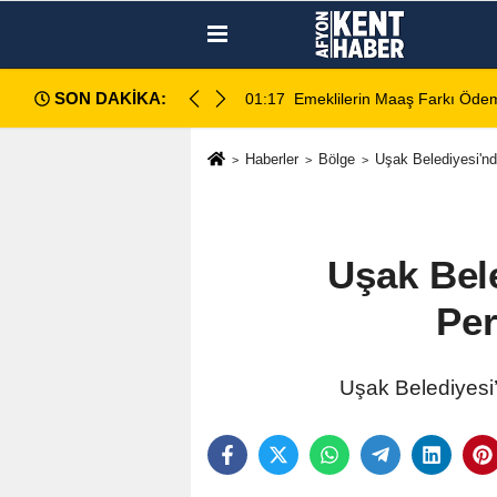
SON DAKİKA:
ece Hesaplara Yatıyor
01:01
Afyonspor için birlik çağrısı
Haberler
Bölge
Uşak Belediyesi'nd
Uşak Bel
Per
Uşak Belediyesi