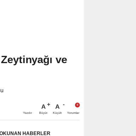
 Zeytinyağı ve
du
A
A
Büyüt
Küçült
Yazdır
Yorumlar
 OKUNAN HABERLER