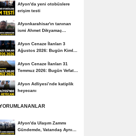
Afyon'da yeni otobüslere
erişim testi
Afyonkarahisar'ın tanınan
ismi Ahmet Dikyamaç
hayatını kaybetti
Afyon Cenaze İlanları 3
Ağustos 2026: Bugün Kimler
Vefat Etti?
Afyon Cenaze İlanları 31
Temmuz 2026: Bugün Vefat
Edenler Kimler?
Afyon Adliyesi’nde katiplik
heyecanı
 YORUMLANANLAR
Afyon'da Ulaşım Zammı
Gündemde, Vatandaş Aynı