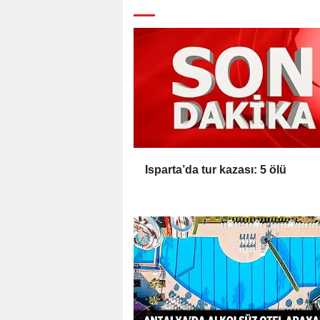
Isparta’da tur kazası: 5 ölü