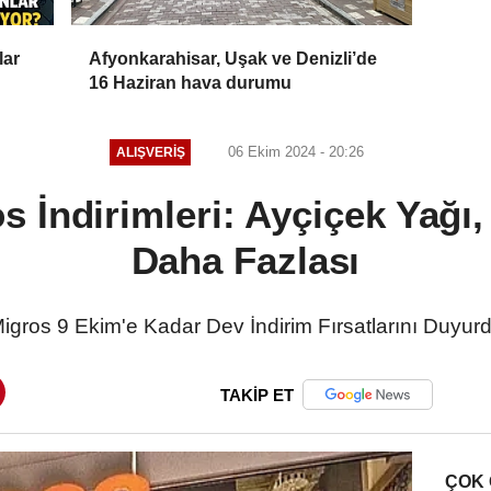
lar
Afyonkarahisar, Uşak ve Denizli’de
16 Haziran hava durumu
06 Ekim 2024 - 20:26
ALIŞVERIŞ
 İndirimleri: Ayçiçek Yağı,
Daha Fazlası
igros 9 Ekim'e Kadar Dev İndirim Fırsatlarını Duyur
TAKİP ET
ÇOK