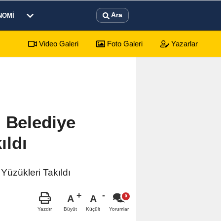
Ara
NOMI
Video Galeri
Foto Galeri
Yazarlar
sürecek festival programı açıklandı
 Belediye
ıldı
üzükleri Takıldı
A
A
Büyüt
Küçült
Yazdır
Yorumlar