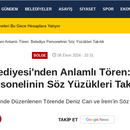
GÜNDEM
BELEDIYELER
ASAYIŞ
SIYASET
SPOR
EKO
 Zafer Meydanı'nda yükseldi
01:31
Dinar'da beş gün 
en Anlamlı Tören: Belediye Personelinin Söz Yüzükleri Takıldı
06 Ekim 2024 - 20:31
BÖLGE
ediyesi'nden Anlamlı Tören:
sonelinin Söz Yüzükleri Tak
’nde Düzenlenen Törende Deniz Can ve İrem’in Söz Y
TAKİP ET