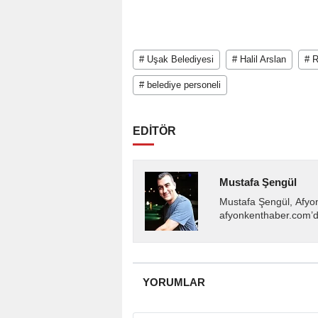
# Uşak Belediyesi
# Halil Arslan
# 
# belediye personeli
EDİTÖR
Mustafa Şengül
Mustafa Şengül, Afyo
afyonkenthaber.com’da
almakta, haber akışı..
YORUMLAR