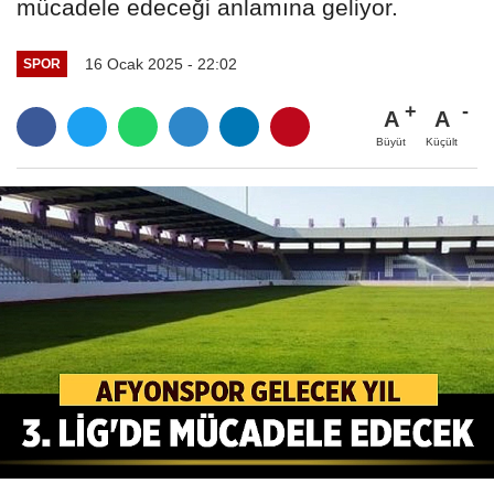
mücadele edeceği anlamına geliyor.
16 Ocak 2025 - 22:02
SPOR
A
A
Büyüt
Küçült