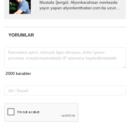
Mustafa Şengül, Afyonkarahisar merkezde
yayın yapan afyonkenthaber.com’da uzun
yıllardır yerel internet medyasında görev
almakta, haber akışı...
YORUMLAR