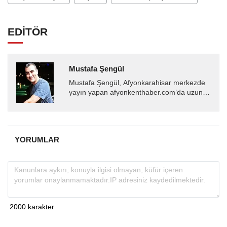
EDİTÖR
Mustafa Şengül
Mustafa Şengül, Afyonkarahisar merkezde
yayın yapan afyonkenthaber.com’da uzun
yıllardır yerel internet medyasında görev
almakta, haber akışı...
YORUMLAR