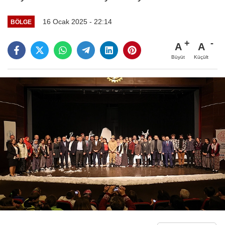
16 Ocak 2025 - 22:14
BÖLGE
A
A
Büyüt
Küçült