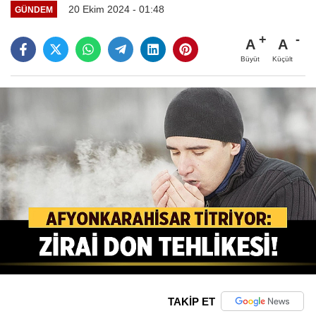
20 Ekim 2024 - 01:48
GÜNDEM
A
A
Büyüt
Küçült
TAKİP ET