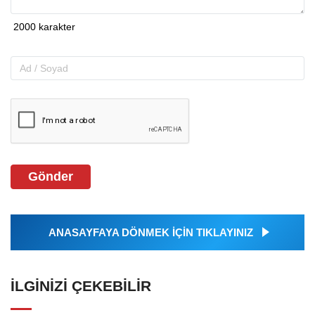
Gönder
ANASAYFAYA DÖNMEK İÇİN TIKLAYINIZ
İLGINIZI ÇEKEBILIR