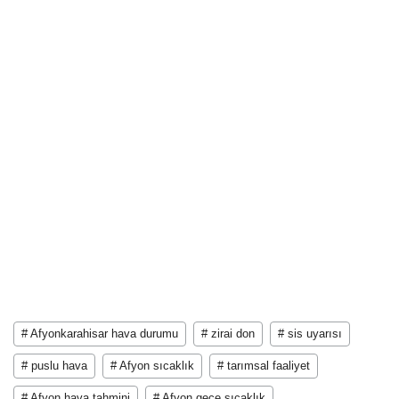
# Afyonkarahisar hava durumu
# zirai don
# sis uyarısı
# puslu hava
# Afyon sıcaklık
# tarımsal faaliyet
# Afyon hava tahmini
# Afyon gece sıcaklık