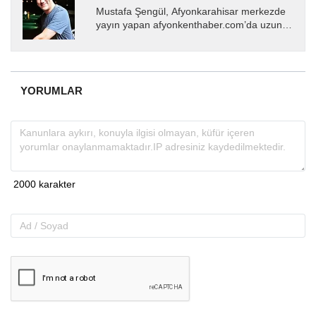
Mustafa Şengül, Afyonkarahisar merkezde
yayın yapan afyonkenthaber.com’da uzun
yıllardır yerel internet medyasında görev
almakta, haber akışı...
YORUMLAR