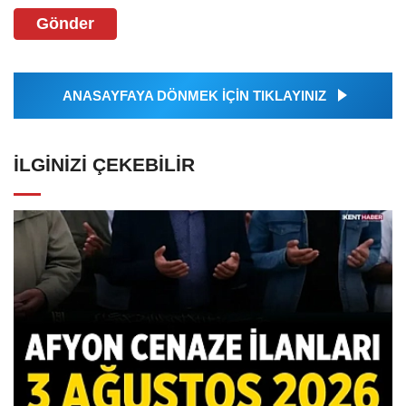
Gönder
ANASAYFAYA DÖNMEK İÇİN TIKLAYINIZ
İLGINIZI ÇEKEBILIR