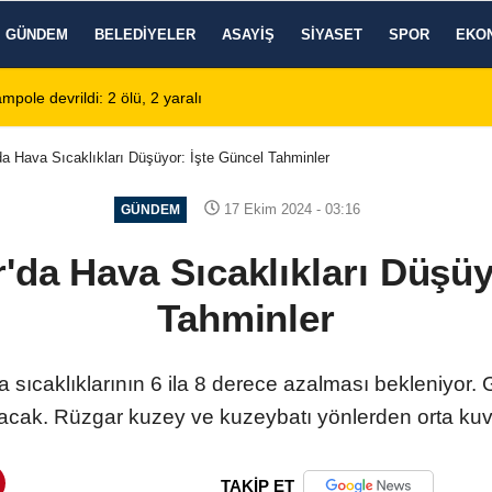
GÜNDEM
BELEDIYELER
ASAYIŞ
SIYASET
SPOR
EKO
 Sahiplerinin Tercihi: Halil Engin Oto Yıkama
02:11
Şarkıcı Can
da Hava Sıcaklıkları Düşüyor: İşte Güncel Tahminler
17 Ekim 2024 - 03:16
GÜNDEM
'da Hava Sıcaklıkları Düşüy
Tahminler
 sıcaklıklarının 6 ila 8 derece azalması bekleniyor.
 olacak. Rüzgar kuzey ve kuzeybatı yönlerden orta ku
TAKİP ET