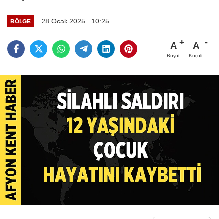
28 Ocak 2025 - 10:25
BÖLGE
A
A
Büyüt
Küçült