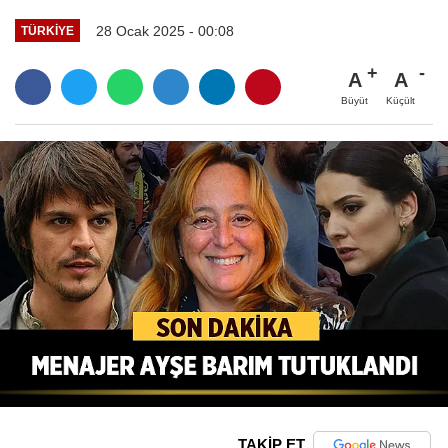
28 Ocak 2025 - 00:08
TÜRKIYE
A
A
Büyüt
Küçült
TAKİP ET