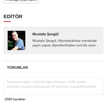
EDİTÖR
Mustafa Şengül
Mustafa Şengül, Afyonkarahisar merkezde
yayın yapan afyonkenthaber.com’da uzun
yıllardır yerel internet medyasında görev
almakta, haber akışı...
YORUMLAR