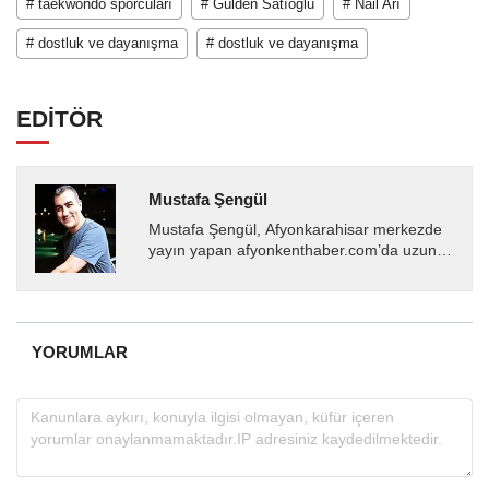
# taekwondo sporcuları
# Gülden Satıoğlu
# Nail Arı
# dostluk ve dayanışma
# dostluk ve dayanışma
EDİTÖR
Mustafa Şengül
Mustafa Şengül, Afyonkarahisar merkezde
yayın yapan afyonkenthaber.com’da uzun
yıllardır yerel internet medyasında görev
almakta, haber akışı...
YORUMLAR