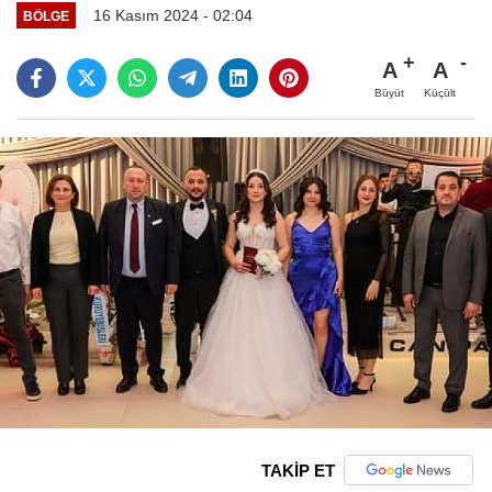
16 Kasım 2024 - 02:04
BÖLGE
A
A
Büyüt
Küçült
TAKİP ET