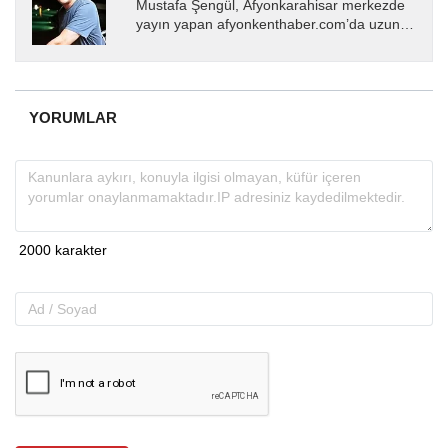
Mustafa Şengül, Afyonkarahisar merkezde
yayın yapan afyonkenthaber.com’da uzun
yıllardır yerel internet medyasında görev
almakta, haber akışı...
YORUMLAR