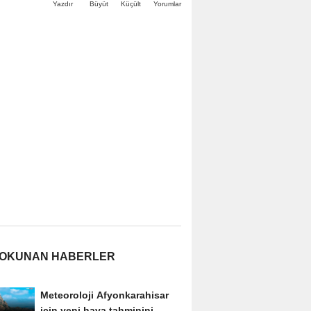
Büyüt
Küçült
Yazdır
Yorumlar
 OKUNAN HABERLER
Meteoroloji Afyonkarahisar
için yeni hava tahminini