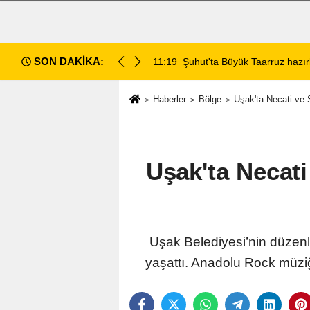
SON DAKİKA:
da değerlendirildi
11:18
Afyon Cenaze İlanları: 7 Ağus
Haberler
Bölge
Uşak'ta Necati ve
Uşak'ta Necat
Uşak Belediyesi’nin düzenle
yaşattı. Anadolu Rock müziğ