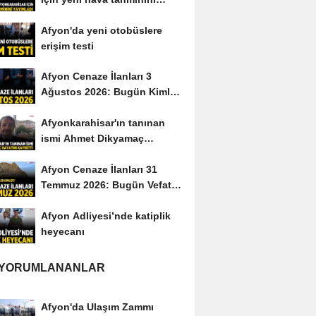
yayımladı
Afyon'da yeni otobüslere
erişim testi
Afyon Cenaze İlanları 3
Ağustos 2026: Bugün Kimler
Vefat Etti?
Afyonkarahisar'ın tanınan
ismi Ahmet Dikyamaç
hayatını kaybetti
Afyon Cenaze İlanları 31
Temmuz 2026: Bugün Vefat
Edenler Kimler?
Afyon Adliyesi’nde katiplik
heyecanı
 YORUMLANANLAR
Afyon'da Ulaşım Zammı