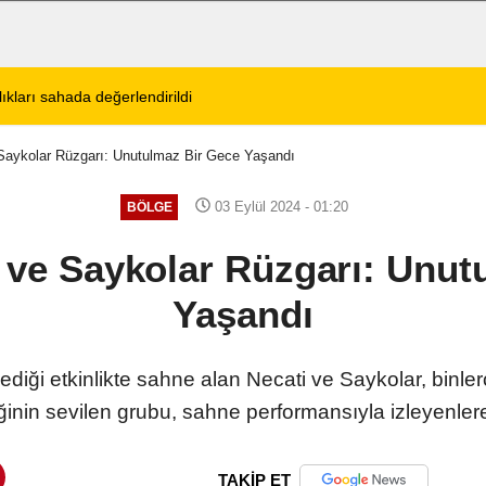
tos 2026 Cuma Defin Bilgileri Açıklandı
01:31
Dinar'da beş gün 
 Saykolar Rüzgarı: Unutulmaz Bir Gece Yaşandı
03 Eylül 2024 - 01:20
BÖLGE
i ve Saykolar Rüzgarı: Unut
Yaşandı
diği etkinlikte sahne alan Necati ve Saykolar, binler
inin sevilen grubu, sahne performansıyla izleyenle
TAKİP ET