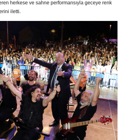
österen herkese ve sahne performansıyla geceye renk
ni iletti.