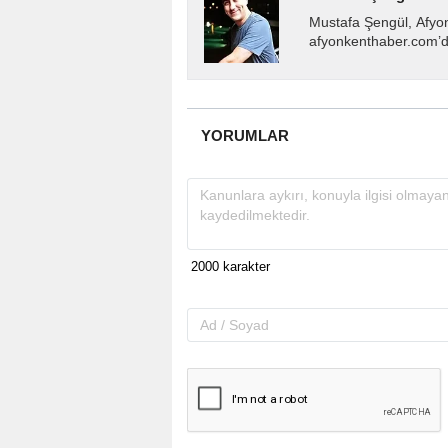
Mustafa Şengül, Afyo
afyonkenthaber.com’da
almakta, haber akışı..
YORUMLAR