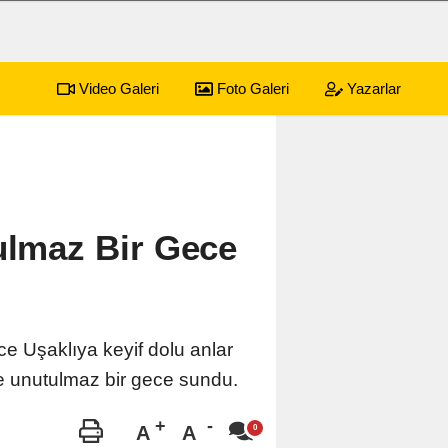
Video Galeri
Foto Galeri
Yazarlar
sürecek festival programı açıklandı
01:17
Emekli
ulmaz Bir Gece
ce Uşaklıya keyif dolu anlar
re unutulmaz bir gece sundu.
A
A