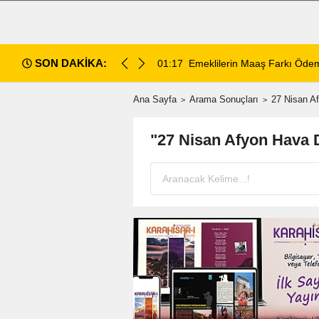
SON DAKİKA:
ece Hesaplara Yatıyor
01:01
Afyonspor için birlik çağrısı
Ana Sayfa
Arama Sonuçları
27 Nisan A
"27 Nisan Afyon Hava