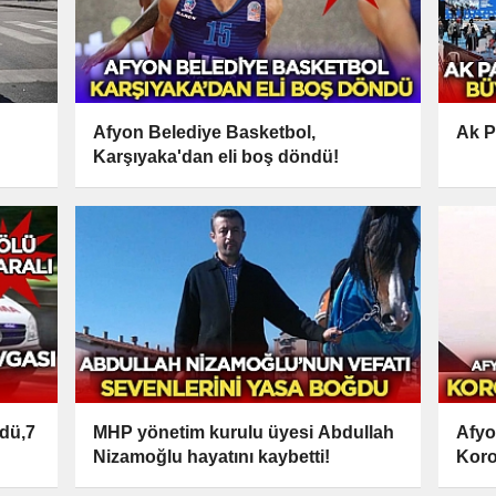
Afyon Belediye Basketbol,
Ak Pa
Karşıyaka'dan eli boş döndü!
ldü,7
MHP yönetim kurulu üyesi Abdullah
Afyo
Nizamoğlu hayatını kaybetti!
Koro