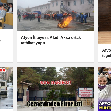
Afyon İtfaiyesi, Afad, Aksa ortak
k
tatbikat yaptı
Afyo
teşe