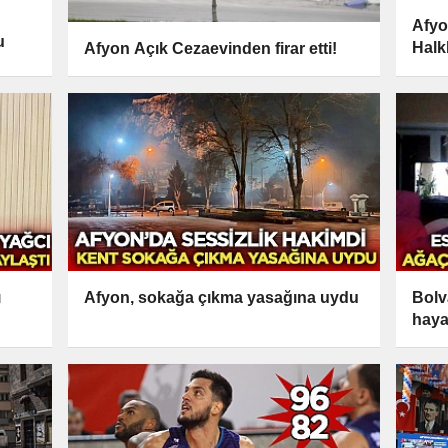
Afyo
u
Halk
Afyon Açık Cezaevinden firar etti!
ı
Afyon, sokağa çıkma yasağına uydu
Bolv
haya