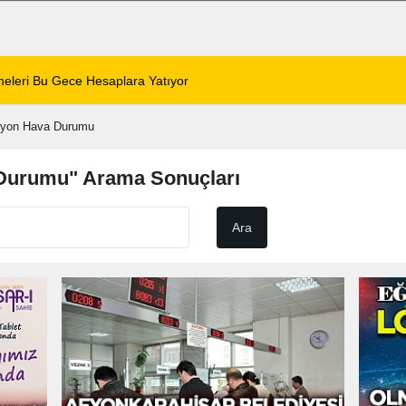
 Zafer Meydanı'nda yükseldi
01:31
Dinar'da beş gün 
fyon Hava Durumu
 Durumu" Arama Sonuçları