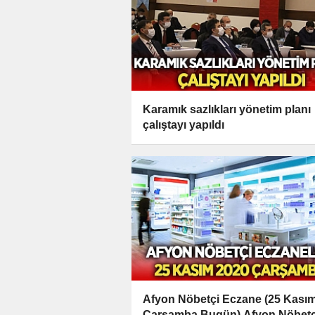
Karamık sazlıkları yönetim planı
çalıştayı yapıldı
Afyon Nöbetçi Eczane (25 Kası
Çarşamba Bugün) Afyon Nöbetç