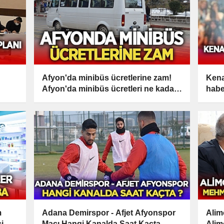
Afyon'da minibüs ücretlerine zam!
Kena
Afyon'da minibüs ücretleri ne kadar
habe
oldu?
m
Adana Demirspor - Afjet Afyonspor
Alim
i
Maçı Hangi Kanalda Saat Kaçta
Alim