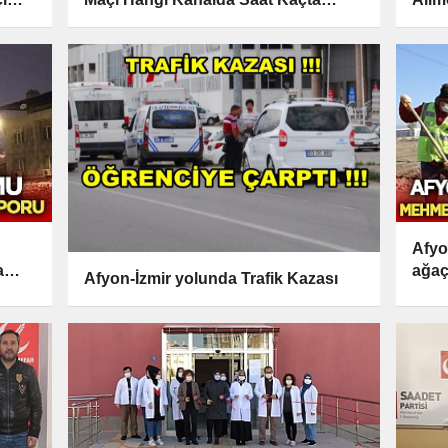
Yayınlanacak?
Afyo
a
ağaç
Afyon-İzmir yolunda Trafik Kazası