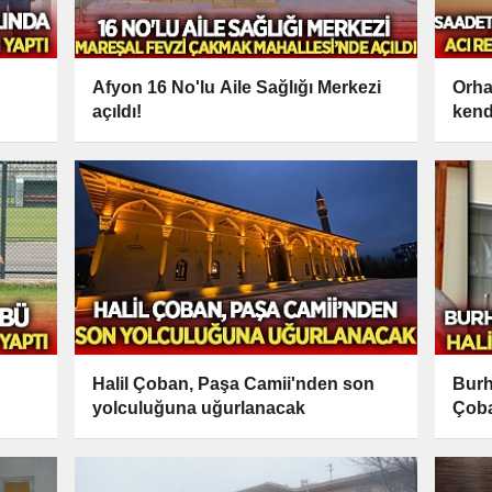
Afyon 16 No'lu Aile Sağlığı Merkezi
Orha
açıldı!
kend
Halil Çoban, Paşa Camii'nden son
Burh
yolculuğuna uğurlanacak
Çoba