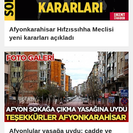
Afyonkarahisar Hıfzıssıhha Meclisi
yeni kararları açıkladı
Afyonlular yasağa uydu; cadde ve