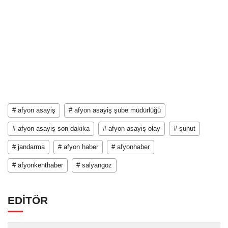
# afyon asayiş
# afyon asayiş şube müdürlüğü
# afyon asayiş son dakika
# afyon asayiş olay
# şuhut
# jandarma
# afyon haber
# afyonhaber
# afyonkenthaber
# salyangoz
EDİTÖR