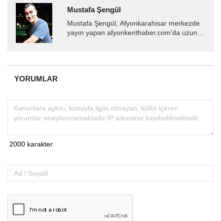
Mustafa Şengül
Mustafa Şengül, Afyonkarahisar merkezde
yayın yapan afyonkenthaber.com’da uzun
yıllardır yerel internet medyasında görev
almakta, haber akışı...
YORUMLAR