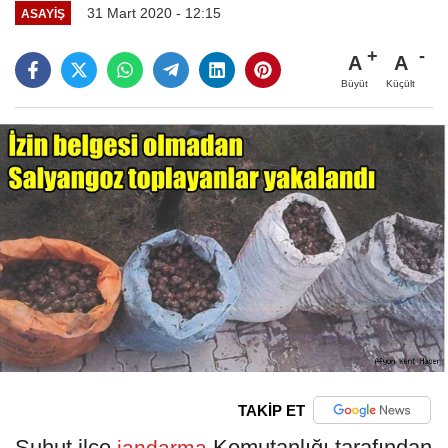
31 Mart 2020 - 12:15
ASAYIŞ
A
A
Büyüt
Küçült
TAKİP ET
Şuhut ilçe
Komutanlığı tarafından
jandarma