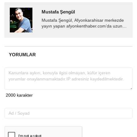
Mustafa Şengül
Mustafa Şengül, Afyonkarahisar merkezde
yayın yapan afyonkenthaber.com’da uzun
yıllardır yerel internet medyasında görev
almakta, haber akışı...
YORUMLAR