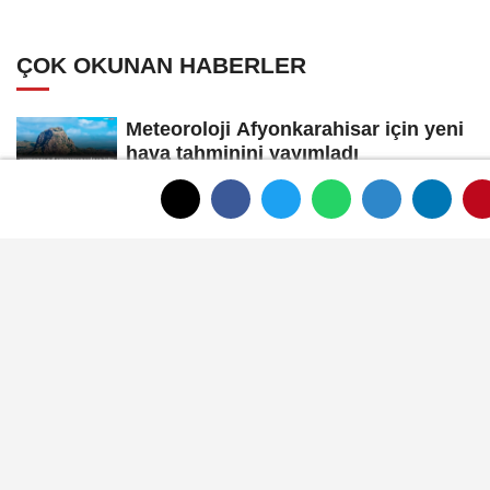
ÇOK OKUNAN HABERLER
Meteoroloji Afyonkarahisar için yeni
hava tahminini yayımladı
Afyon'da yeni otobüslere erişim testi
Afyonkarahisar'ın tanınan ismi
Ahmet Dikyamaç hayatını kaybetti
Afyon Cenaze İlanları 3 Ağustos
2026: Bugün Kimler Vefat Etti?
Afyon Cenaze İlanları 31 Temmuz
2026: Bugün Vefat Edenler Kimler?
Afyon Adliyesi’nde katiplik heyecanı