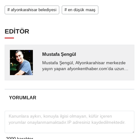
# afyonkarahisar belediyesi
# en düşük maaş
EDİTÖR
Mustafa Şengül
Mustafa Şengül, Afyonkarahisar merkezde
yayın yapan afyonkenthaber.com’da uzun
yıllardır yerel internet medyasında görev
almakta, haber akışı...
YORUMLAR