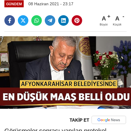
08 Haziran 2021 - 23:17
GÜNDEM
A
A
Büyüt
Küçült
TAKİP ET
Görüşmeler sonrası yapılan protokol,