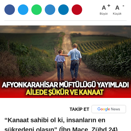
A
A
Büyüt
Küçült
TAKİP ET
“Kanaat sahibi ol ki, insanların en
şükredeni olasın” (İbn Mace, Zühd 24)