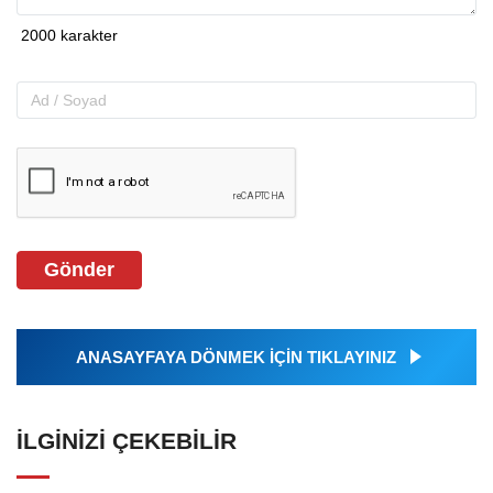
Gönder
ANASAYFAYA DÖNMEK İÇİN TIKLAYINIZ
İLGINIZI ÇEKEBILIR