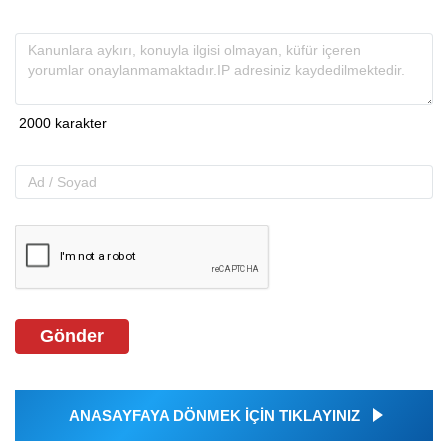
Gönder
ANASAYFAYA DÖNMEK İÇİN TIKLAYINIZ