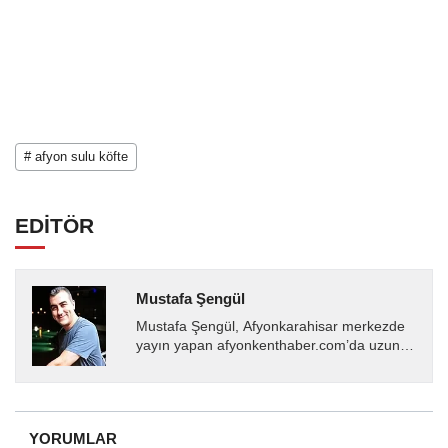
# afyon sulu köfte
EDİTÖR
Mustafa Şengül
Mustafa Şengül, Afyonkarahisar merkezde
yayın yapan afyonkenthaber.com’da uzun
yıllardır yerel internet medyasında görev
almakta, haber akışı...
YORUMLAR