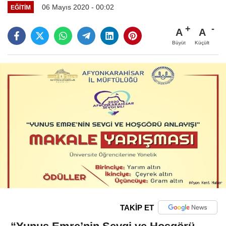
06 Mayıs 2020 - 00:02
EĞITIM
A
A
Büyüt
Küçült
TAKİP ET